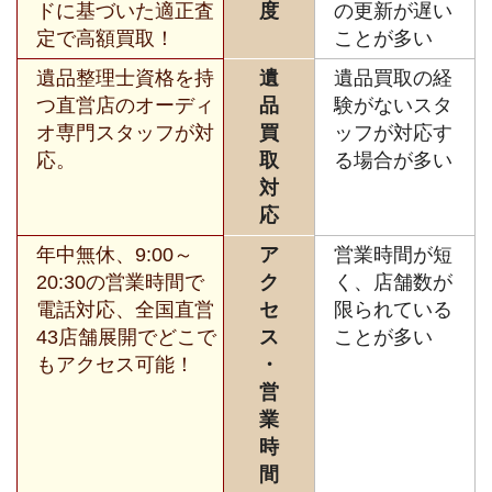
ドに基づいた適正査
度
の更新が遅い
定で高額買取！
ことが多い
遺品整理士資格を持
遺
遺品買取の経
つ直営店のオーディ
品
験がないスタ
オ専門スタッフが対
買
ッフが対応す
応。
取
る場合が多い
対
応
年中無休、9:00～
ア
営業時間が短
20:30の営業時間で
ク
く、店舗数が
電話対応、全国直営
セ
限られている
43店舗展開でどこで
ス
ことが多い
もアクセス可能！
・
営
業
時
間