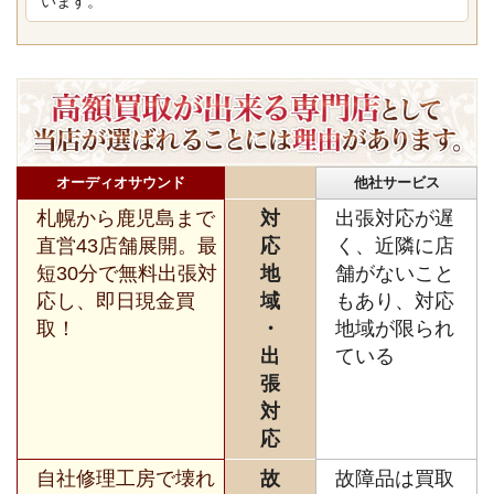
います。
オーディオサウンド
他社サービス
札幌から鹿児島まで
対
出張対応が遅
直営43店舗展開。最
応
く、近隣に店
短30分で無料出張対
地
舗がないこと
応し、即日現金買
域
もあり、対応
取！
・
地域が限られ
出
ている
張
対
応
自社修理工房で壊れ
故
故障品は買取