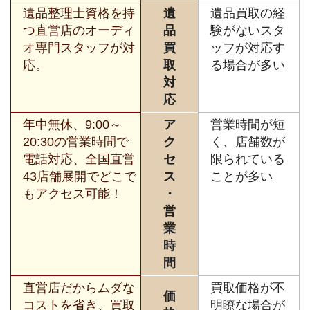
遺品整理士資格を持
遺
遺品買取の経
つ直営店のオーディ
品
験がないスタ
オ専門スタッフが対
買
ッフが対応す
応。
取
る場合が多い
対
応
年中無休、9:00～
ア
営業時間が短
20:30の営業時間で
ク
く、店舗数が
電話対応、全国直営
セ
限られている
43店舗展開でどこで
ス
ことが多い
もアクセス可能！
・
営
業
時
間
直営店だからムダな
買取価格が不
価
コストを省き、買取
明瞭な場合が