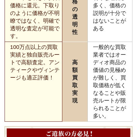
格
価格に還元。下取り
多く、価格の
の
のように価格が不明
説明が十分で
透
瞭ではなく、明確で
はないことが
明
透明な査定が可能で
ある
性
す。
100万点以上の買取
一般的な買取
実績と独自販売ルー
業者ではオー
トで高額査定。アン
高
ディオ商品の
ティークやヴィンテ
額
価値の見極め
ージも適正評価！
買
が難しく、買
取
取価格が低く
実
なることや販
現
売ルートが限
られることが
多い。