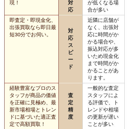
現！
対
が低くなる場
応
合が多い
即査定・即現金化、
近隣に店舗が
出張買取なら即日最
なく、出張対
対
短30分でお伺い。
応に時間がか
応
かる場合や、
ス
振込対応が多
ピ
いため現金化
ー
まで時間がか
ド
かることがあ
ります。
経験豊富なプロのス
一般的な査定
タッフが商品の価値
査
スタッフによ
を正確に見極め、最
定
る評価で、ト
新市場相場とトレン
精
レンドや相場
ドに基づいた適正査
度
の更新が遅い
定で高額買取！
ことが多い