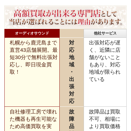
オーディオサウンド
他社サービス
札幌から鹿児島まで
対
出張対応が遅
直営43店舗展開。最
応
く、近隣に店
短30分で無料出張対
地
舗がないこと
応し、即日現金買
域
もあり、対応
取！
・
地域が限られ
出
ている
張
対
応
自社修理工房で壊れ
故
故障品は買取
た機器も再生可能な
障
不可、相場に
ため高価買取を実
品
より買取価格