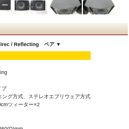
c / Reflecting ペア ▼
ing
イプ
ィング方式、ステレオエブリウェア方式
0cmツィーター×2
260(D)mm