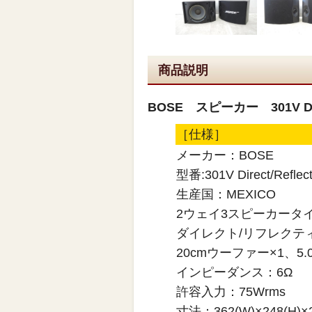
商品説明
BOSE スピーカー 301V Dire
［仕様］
メーカー：BOSE
型番:301V Direct/Reflect
生産国：MEXICO
2ウェイ3スピーカータ
ダイレクト/リフレクテ
20cmウーファー×1、5.
インピーダンス：6Ω
許容入力：75Wrms
寸法：362(W)×248(H)×