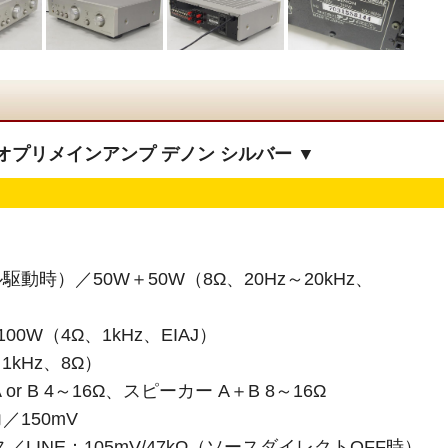
ステレオプリメインアンプ デノン シルバー ▼
時）／50W＋50W（8Ω、20Hz～20kHz、
0W（4Ω、1kHz、EIAJ）
1kHz、8Ω）
r B 4～16Ω、スピーカー A＋B 8～16Ω
150mV
LINE：105mV/47kΩ（ソースダイレクトOFF時）、