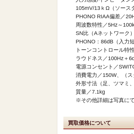
105mV/13ｋΩ（ソース
PHONO RIAA偏差／20H
周波数特性／5Hz～100k
SN比（Aネットワーク）
PHONO：86dB（入
トーンコントロール特性／BAS
ラウドネス／100Hz＋6d
電源コンセント／SWIT
消費電力／150W、（ス
外形寸法（足、ツマミ、端子
質量／7.1kg
※その他詳細は写真に
買取価格について