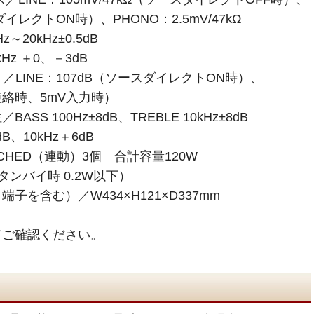
ダイレクトON時）、PHONO：2.5mV/47kΩ
z～20kHz±0.5dB
Hz ＋0、－3dB
／LINE：107dB（ソースダイレクトON時）、
力短絡時、5mV入力時）
S 100Hz±8dB、TREBLE 10kHz±8dB
B、10kHz＋6dB
CHED（連動）3個 合計容量120W
タンバイ時 0.2W以下）
を含む）／W434×H121×D337mm
てご確認ください。