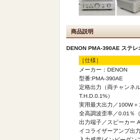
商品説明
DENON PMA-390AE 
［仕様］
メーカー：DENON
型番:PMA-390AE
定格出力（両チャンネル駆動
T.H.D.0.1%）
実用最大出力／100W＋10
全高調波歪率／0.01％（
出力端子／スピーカー A o
イコライザーアンプ出力／
入力感度/インピーダンス／