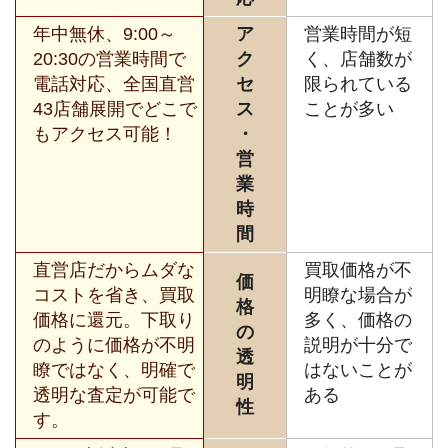
年中無休、9:00～
ア
営業時間が短
20:30の営業時間で
ク
く、店舗数が
電話対応、全国直営
セ
限られている
43店舗展開でどこで
ス
ことが多い
もアクセス可能！
・
営
業
時
間
直営店だからムダな
買取価格が不
価
コストを省き、買取
明瞭な場合が
格
価格に還元。下取り
多く、価格の
の
のように価格が不明
説明が十分で
透
瞭ではなく、明確で
はないことが
明
透明な査定が可能で
ある
性
す。