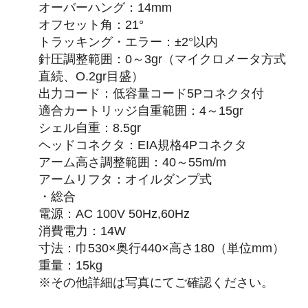
オーバーハング：14mm
オフセット角：21°
トラッキング・エラー：±2°以内
針圧調整範囲：0～3gr（マイクロメータ方式
直続、O.2gr目盛）
出力コード：低容量コード5Pコネクタ付
適合カートリッジ自重範囲：4～15gr
シェル自重：8.5gr
ヘッドコネクタ：EIA規格4Pコネクタ
アーム高さ調整範囲：40～55m/m
アームリフタ：オイルダンプ式
・総合
電源：AC 100V 50Hz,60Hz
消費電力：14W
寸法：巾530×奥行440×高さ180（単位mm）
重量：15kg
※その他詳細は写真にてご確認ください。