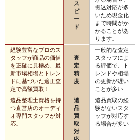
ス
振込対応が多
ピ
いため現金化
ー
まで時間がか
ド
かることがあ
ります。
経験豊富なプロのス
一般的な査定
タッフが商品の価値
査
スタッフによ
を正確に見極め、最
定
る評価で、ト
新市場相場とトレン
精
レンドや相場
ドに基づいた適正査
度
の更新が遅い
定で高額買取！
ことが多い
遺品整理士資格を持
遺
遺品買取の経
つ直営店のオーディ
品
験がないスタ
オ専門スタッフが対
買
ッフが対応す
応。
取
る場合が多い
対
応