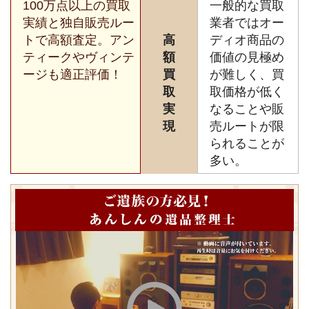
100万点以上の買取
一般的な買取
実績と独自販売ルー
業者ではオー
トで高額査定。アン
高
ディオ商品の
ティークやヴィンテ
額
価値の見極め
ージも適正評価！
買
が難しく、買
取
取価格が低く
実
なることや販
現
売ルートが限
られることが
多い。