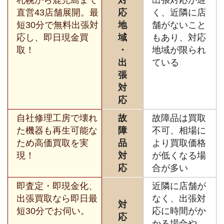
直営43店舗展開。最
応
く、近隣に店
短30分で無料出張対
地
舗がないこと
応し、即日現金買
域
もあり、対応
取！
・
地域が限られ
出
ている
張
対
応
自社修理工房で壊れ
故
故障品は買取
た機器も再生可能な
障
不可、相場に
ため高価買取を実
品
より買取価格
現！
対
が低くなる場
応
合が多い
即査定・即現金化、
近隣に店舗が
出張買取なら即日最
なく、出張対
対
短30分でお伺い。
応に時間がか
応
かる場合や、