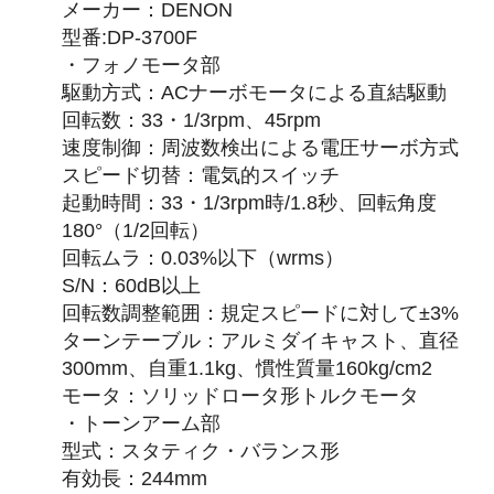
メーカー：DENON
型番:DP-3700F
・フォノモータ部
駆動方式：ACナーボモータによる直結駆動
回転数：33・1/3rpm、45rpm
速度制御：周波数検出による電圧サーボ方式
スピード切替：電気的スイッチ
起動時間：33・1/3rpm時/1.8秒、回転角度
180°（1/2回転）
回転ムラ：0.03%以下（wrms）
S/N：60dB以上
回転数調整範囲：規定スピードに対して±3%
ターンテーブル：アルミダイキャスト、直径
300mm、自重1.1kg、慣性質量160kg/cm2
モータ：ソリッドロータ形トルクモータ
・トーンアーム部
型式：スタティク・バランス形
有効長：244mm