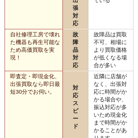
出
ている
張
対
応
自社修理工房で壊れ
故
故障品は買取
た機器も再生可能な
障
不可、相場に
ため高価買取を実
品
より買取価格
現！
対
が低くなる場
応
合が多い
即査定・即現金化、
近隣に店舗が
出張買取なら即日最
なく、出張対
対
短30分でお伺い。
応に時間がか
応
かる場合や、
ス
振込対応が多
ピ
いため現金化
ー
まで時間がか
ド
かることがあ
ります。