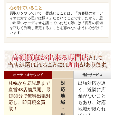
心がけていること
買取りをやっていて一番感じることは、「お客様のオーデ
ィオに対する思いは様々」だということです。だから、思
い出深いオーディオを譲っていただく際には「商品の価値
を正しく判断し査定する」ことを忘れないように心がけて
います。
オーディオサウンド
他社サービス
札幌から鹿児島まで
対
出張対応が遅
直営43店舗展開。最
応
く、近隣に店
短30分で無料出張対
地
舗がないこと
応し、即日現金買
域
もあり、対応
取！
・
地域が限られ