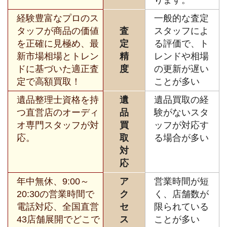
経験豊富なプロのス
一般的な査定
タッフが商品の価値
査
スタッフによ
を正確に見極め、最
定
る評価で、ト
新市場相場とトレン
精
レンドや相場
ドに基づいた適正査
度
の更新が遅い
定で高額買取！
ことが多い
遺品整理士資格を持
遺
遺品買取の経
つ直営店のオーディ
品
験がないスタ
オ専門スタッフが対
買
ッフが対応す
応。
取
る場合が多い
対
応
年中無休、9:00～
ア
営業時間が短
20:30の営業時間で
ク
く、店舗数が
電話対応、全国直営
セ
限られている
43店舗展開でどこで
ス
ことが多い