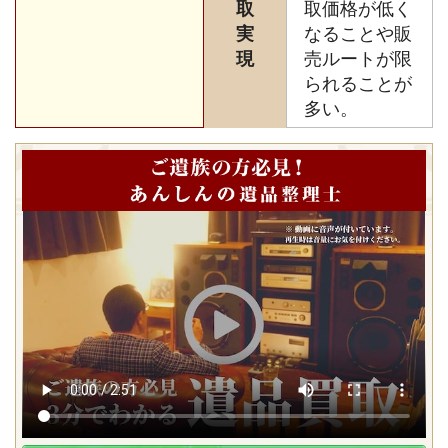
取
取価格が低く
実
なることや販
現
売ルートが限
られることが
多い。