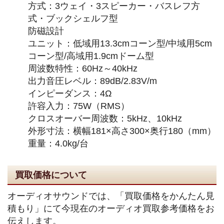
方式：3ウェイ・3スピーカー・バスレフ方
式・ブックシェルフ型
防磁設計
ユニット：低域用13.3cmコーン型/中域用5cm
コーン型/高域用1.9cmドーム型
周波数特性：60Hz～40kHz
出力音圧レベル：89dB/2.83V/m
インピーダンス：4Ω
許容入力：75W（RMS）
クロスオーバー周波数：5kHz、10kHz
外形寸法：横幅181×高さ300×奥行180（mm）
重量：4.0kg/台
買取価格について
オーディオサウンドでは、「買取価格をかんたん見
積もり」にて今現在のオーディオ買取参考価格をお
伝えします。