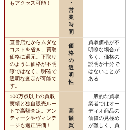
もアクセス可能！
・
営
業
時
間
直営店だからムダな
買取価格が不
価
コストを省き、買取
明瞭な場合が
格
価格に還元。下取り
多く、価格の
の
のように価格が不明
説明が十分で
透
瞭ではなく、明確で
はないことが
明
透明な査定が可能で
ある
性
す。
100万点以上の買取
一般的な買取
実績と独自販売ルー
業者ではオー
トで高額査定。アン
高
ディオ商品の
ティークやヴィンテ
額
価値の見極め
ージも適正評価！
買
が難しく、買