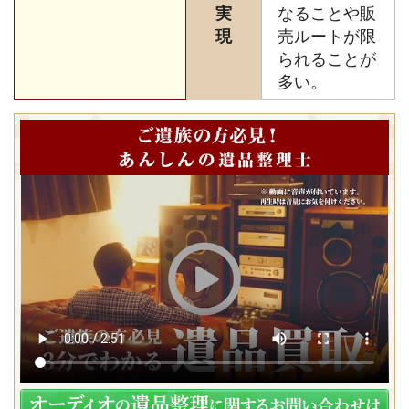
実
なることや販
現
売ルートが限
られることが
多い。