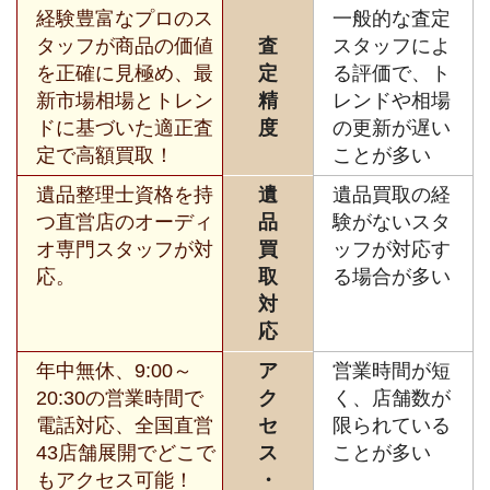
経験豊富なプロのス
一般的な査定
タッフが商品の価値
査
スタッフによ
を正確に見極め、最
定
る評価で、ト
新市場相場とトレン
精
レンドや相場
ドに基づいた適正査
度
の更新が遅い
定で高額買取！
ことが多い
遺品整理士資格を持
遺
遺品買取の経
つ直営店のオーディ
品
験がないスタ
オ専門スタッフが対
買
ッフが対応す
応。
取
る場合が多い
対
応
年中無休、9:00～
ア
営業時間が短
20:30の営業時間で
ク
く、店舗数が
電話対応、全国直営
セ
限られている
43店舗展開でどこで
ス
ことが多い
もアクセス可能！
・