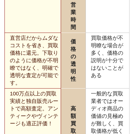
営
業
時
間
直営店だからムダな
買取価格が不
価
コストを省き、買取
明瞭な場合が
格
価格に還元。下取り
多く、価格の
の
のように価格が不明
説明が十分で
透
瞭ではなく、明確で
はないことが
明
透明な査定が可能で
ある
性
す。
100万点以上の買取
一般的な買取
実績と独自販売ルー
業者ではオー
トで高額査定。アン
高
ディオ商品の
ティークやヴィンテ
額
価値の見極め
ージも適正評価！
買
が難しく、買
取
取価格が低く