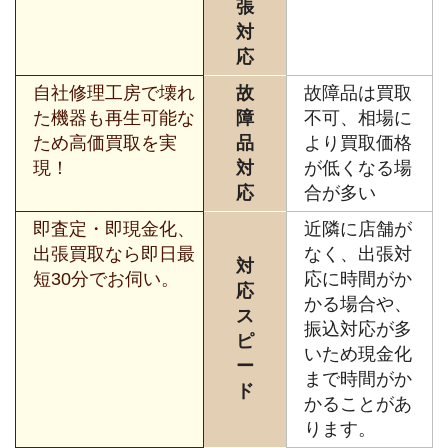
張
対
応
自社修理工房で壊れ
故
故障品は買取
た機器も再生可能な
障
不可、相場に
ため高価買取を実
品
より買取価格
現！
対
が低くなる場
応
合が多い
即査定・即現金化、
近隣に店舗が
出張買取なら即日最
なく、出張対
対
短30分でお伺い。
応に時間がか
応
かる場合や、
ス
振込対応が多
ピ
いため現金化
ー
まで時間がか
ド
かることがあ
ります。