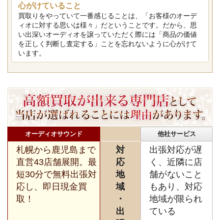
心がけていること
買取りをやっていて一番感じることは、「お客様のオーデ
ィオに対する思いは様々」だということです。だから、思
い出深いオーディオを譲っていただく際には「商品の価値
を正しく判断し査定する」ことを忘れないように心がけて
います。
オーディオサウンド
他社サービス
札幌から鹿児島まで
対
出張対応が遅
直営43店舗展開。最
応
く、近隣に店
短30分で無料出張対
地
舗がないこと
応し、即日現金買
域
もあり、対応
取！
・
地域が限られ
出
ている