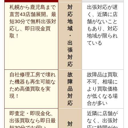
札幌から鹿児島まで
対
出張対応が遅
直営43店舗展開。最
応
く、近隣に店
短30分で無料出張対
地
舗がないこと
応し、即日現金買
域
もあり、対応
取！
・
地域が限られ
出
ている
張
対
応
自社修理工房で壊れ
故
故障品は買取
た機器も再生可能な
障
不可、相場に
ため高価買取を実
品
より買取価格
現！
対
が低くなる場
応
合が多い
即査定・即現金化、
近隣に店舗が
出張買取なら即日最
なく、出張対
対
短30分でお伺い。
応に時間がか