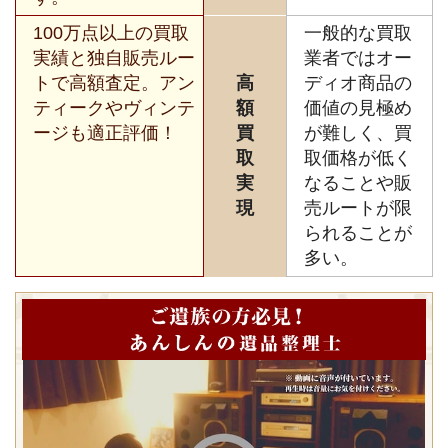
100万点以上の買取
一般的な買取
実績と独自販売ルー
業者ではオー
トで高額査定。アン
高
ディオ商品の
ティークやヴィンテ
額
価値の見極め
ージも適正評価！
買
が難しく、買
取
取価格が低く
実
なることや販
現
売ルートが限
られることが
多い。