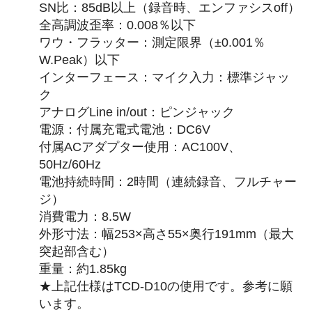
SN比：85dB以上（録音時、エンファシスoff）
全高調波歪率：0.008％以下
ワウ・フラッター：測定限界（±0.001％
W.Peak）以下
インターフェース：マイク入力：標準ジャッ
ク
アナログLine in/out：ピンジャック
電源：付属充電式電池：DC6V
付属ACアダプター使用：AC100V、
50Hz/60Hz
電池持続時間：2時間（連続録音、フルチャー
ジ）
消費電力：8.5W
外形寸法：幅253×高さ55×奥行191mm（最大
突起部含む）
重量：約1.85kg
★上記仕様はTCD-D10の使用です。参考に願
います。