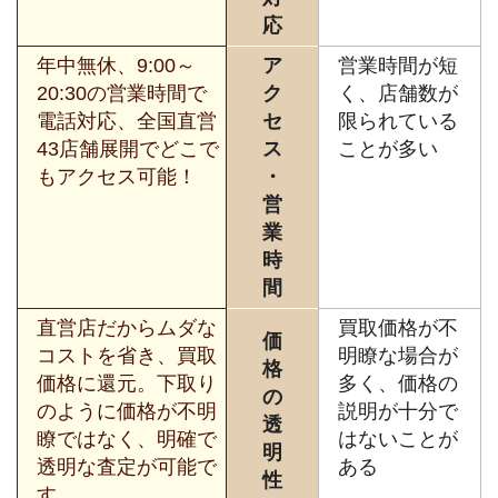
応
年中無休、9:00～
ア
営業時間が短
20:30の営業時間で
ク
く、店舗数が
電話対応、全国直営
セ
限られている
43店舗展開でどこで
ス
ことが多い
もアクセス可能！
・
営
業
時
間
直営店だからムダな
買取価格が不
価
コストを省き、買取
明瞭な場合が
格
価格に還元。下取り
多く、価格の
の
のように価格が不明
説明が十分で
透
瞭ではなく、明確で
はないことが
明
透明な査定が可能で
ある
性
す。