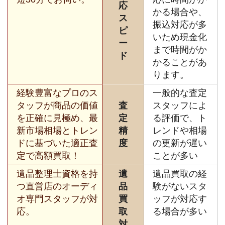
応
かる場合や、
ス
振込対応が多
ピ
いため現金化
ー
まで時間がか
ド
かることがあ
ります。
経験豊富なプロのス
一般的な査定
タッフが商品の価値
査
スタッフによ
を正確に見極め、最
定
る評価で、ト
新市場相場とトレン
精
レンドや相場
ドに基づいた適正査
度
の更新が遅い
定で高額買取！
ことが多い
遺品整理士資格を持
遺
遺品買取の経
つ直営店のオーディ
品
験がないスタ
オ専門スタッフが対
買
ッフが対応す
応。
取
る場合が多い
対