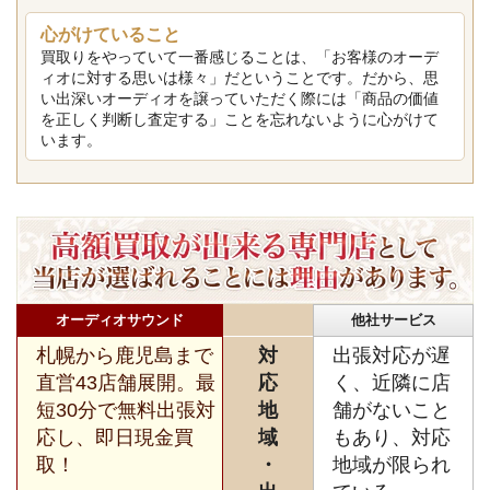
心がけていること
買取りをやっていて一番感じることは、「お客様のオーデ
ィオに対する思いは様々」だということです。だから、思
い出深いオーディオを譲っていただく際には「商品の価値
を正しく判断し査定する」ことを忘れないように心がけて
います。
オーディオサウンド
他社サービス
札幌から鹿児島まで
対
出張対応が遅
直営43店舗展開。最
応
く、近隣に店
短30分で無料出張対
地
舗がないこと
応し、即日現金買
域
もあり、対応
取！
・
地域が限られ