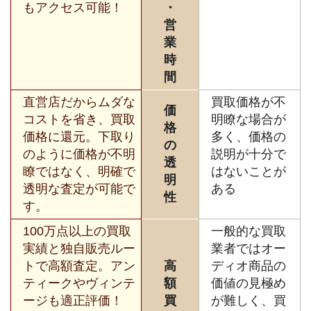
もアクセス可能！
・
営
業
時
間
直営店だからムダな
買取価格が不
価
コストを省き、買取
明瞭な場合が
格
価格に還元。下取り
多く、価格の
の
のように価格が不明
説明が十分で
透
瞭ではなく、明確で
はないことが
明
透明な査定が可能で
ある
性
す。
100万点以上の買取
一般的な買取
実績と独自販売ルー
業者ではオー
トで高額査定。アン
高
ディオ商品の
ティークやヴィンテ
額
価値の見極め
ージも適正評価！
買
が難しく、買