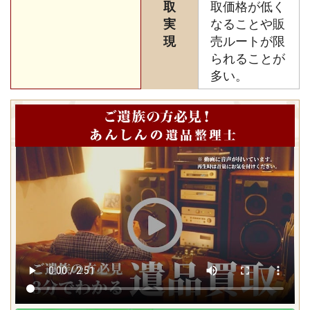
取
取価格が低く
実
なることや販
現
売ルートが限
られることが
多い。