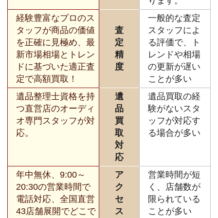
ります。
経験豊富なプロのス
一般的な査定
タッフが商品の価値
査
スタッフによ
を正確に見極め、最
定
る評価で、ト
新市場相場とトレン
精
レンドや相場
ドに基づいた適正査
度
の更新が遅い
定で高額買取！
ことが多い
遺品整理士資格を持
遺
遺品買取の経
つ直営店のオーディ
品
験がないスタ
オ専門スタッフが対
買
ッフが対応す
応。
取
る場合が多い
対
応
年中無休、9:00～
ア
営業時間が短
20:30の営業時間で
ク
く、店舗数が
電話対応、全国直営
セ
限られている
43店舗展開でどこで
ス
ことが多い