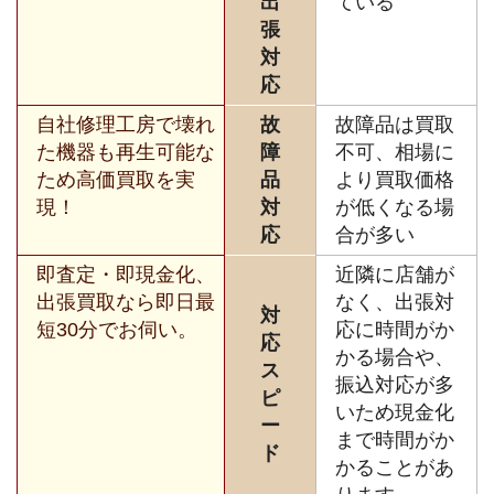
出
ている
張
対
応
自社修理工房で壊れ
故
故障品は買取
た機器も再生可能な
障
不可、相場に
ため高価買取を実
品
より買取価格
現！
対
が低くなる場
応
合が多い
即査定・即現金化、
近隣に店舗が
出張買取なら即日最
なく、出張対
対
短30分でお伺い。
応に時間がか
応
かる場合や、
ス
振込対応が多
ピ
いため現金化
ー
まで時間がか
ド
かることがあ