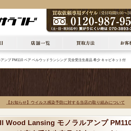
g モノラルアンプ PM110 ペア ベルウッドランシング 完全受注生産品 希少 キャビネット付
【お知らせ】ウイルス感染予防に対する当店の取り組みについて
l Wood Lansing モノラルアンプ PM11