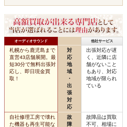
オーディオサウンド
他社サービス
札幌から鹿児島まで
対
出張対応が遅
直営43店舗展開。最
応
く、近隣に店
短30分で無料出張対
地
舗がないこと
応し、即日現金買
域
もあり、対応
取！
・
地域が限られ
出
ている
張
対
応
自社修理工房で壊れ
故
故障品は買取
た機器も再生可能な
障
不可、相場に