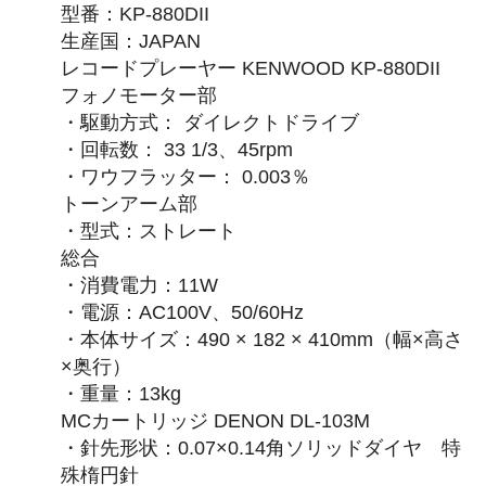
型番：KP-880DII
生産国：JAPAN
レコードプレーヤー KENWOOD KP-880DII
フォノモーター部
・駆動方式： ダイレクトドライブ
・回転数： 33 1/3、45rpm
・ワウフラッター： 0.003％
トーンアーム部
・型式：ストレート
総合
・消費電力：11W
・電源：AC100V、50/60Hz
・本体サイズ：490 × 182 × 410mm（幅×高さ
×奥行）
・重量：13kg
MCカートリッジ DENON DL-103M
・針先形状：0.07×0.14角ソリッドダイヤ 特
殊楕円針