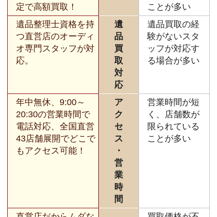
定で高額買取！
ことが多い
遺品整理士資格を持
遺
遺品買取の経
つ直営店のオーディ
品
験がないスタ
オ専門スタッフが対
買
ッフが対応す
応。
取
る場合が多い
対
応
年中無休、9:00～
ア
営業時間が短
20:30の営業時間で
ク
く、店舗数が
電話対応、全国直営
セ
限られている
43店舗展開でどこで
ス
ことが多い
もアクセス可能！
・
営
業
時
間
直営店だからムダな
買取価格が不