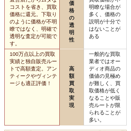
価
コストを省き、買取
明瞭な場合が
格
価格に還元。下取り
多く、価格の
の
のように価格が不明
説明が十分で
透
瞭ではなく、明確で
はないことが
明
透明な査定が可能で
ある
性
す。
100万点以上の買取
一般的な買取
実績と独自販売ルー
業者ではオー
トで高額査定。アン
高
ディオ商品の
ティークやヴィンテ
額
価値の見極め
ージも適正評価！
買
が難しく、買
取
取価格が低く
実
なることや販
現
売ルートが限
られることが
多い。