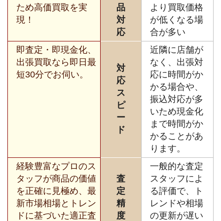
ため高価買取を実
品
より買取価格
現！
対
が低くなる場
応
合が多い
即査定・即現金化、
近隣に店舗が
出張買取なら即日最
なく、出張対
対
短30分でお伺い。
応に時間がか
応
かる場合や、
ス
振込対応が多
ピ
いため現金化
ー
まで時間がか
ド
かることがあ
ります。
経験豊富なプロのス
一般的な査定
タッフが商品の価値
査
スタッフによ
を正確に見極め、最
定
る評価で、ト
新市場相場とトレン
精
レンドや相場
ドに基づいた適正査
度
の更新が遅い