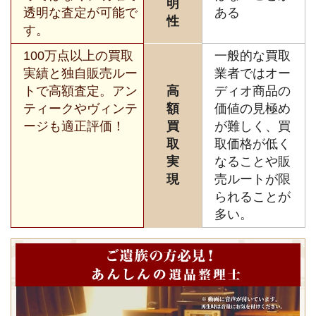
明
透明な査定が可能で
ある
性
す。
100万点以上の買取
一般的な買取
実績と独自販売ルー
業者ではオー
トで高額査定。アン
高
ディオ商品の
ティークやヴィンテ
額
価値の見極め
ージも適正評価！
買
が難しく、買
取
取価格が低く
実
なることや販
現
売ルートが限
られることが
多い。