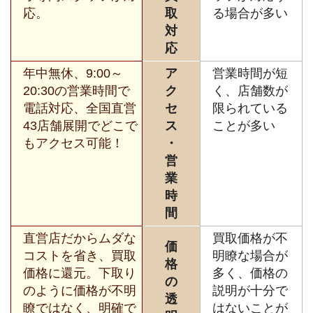
応。
取
る場合が多い
対
応
年中無休、9:00～
ア
営業時間が短
20:30の営業時間で
ク
く、店舗数が
電話対応、全国直営
セ
限られている
43店舗展開でどこで
ス
ことが多い
もアクセス可能！
・
営
業
時
間
直営店だからムダな
買取価格が不
価
コストを省き、買取
明瞭な場合が
格
価格に還元。下取り
多く、価格の
の
のように価格が不明
説明が十分で
透
瞭ではなく、明確で
はないことが