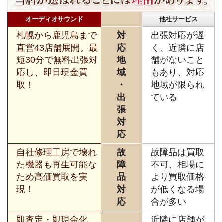
オーディオサウンド
他社サービス
札幌から鹿児島まで
対
出張対応が遅
直営43店舗展開。最
応
く、近隣に店
短30分で無料出張対
地
舗がないこと
応し、即日現金買
域
もあり、対応
取！
・
地域が限られ
出
ている
張
対
応
自社修理工房で壊れ
故
故障品は買取
た機器も再生可能な
障
不可、相場に
ため高価買取を実
品
より買取価格
現！
対
が低くなる場
応
合が多い
即査定・即現金化、
近隣に店舗が