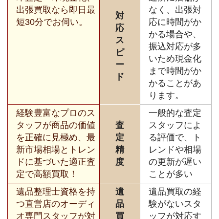
出張買取なら即日最
なく、出張対
対
短30分でお伺い。
応に時間がか
応
かる場合や、
ス
振込対応が多
ピ
いため現金化
ー
まで時間がか
ド
かることがあ
ります。
経験豊富なプロのス
一般的な査定
タッフが商品の価値
査
スタッフによ
を正確に見極め、最
定
る評価で、ト
新市場相場とトレン
精
レンドや相場
ドに基づいた適正査
度
の更新が遅い
定で高額買取！
ことが多い
遺品整理士資格を持
遺
遺品買取の経
つ直営店のオーディ
品
験がないスタ
オ専門スタッフが対
買
ッフが対応す