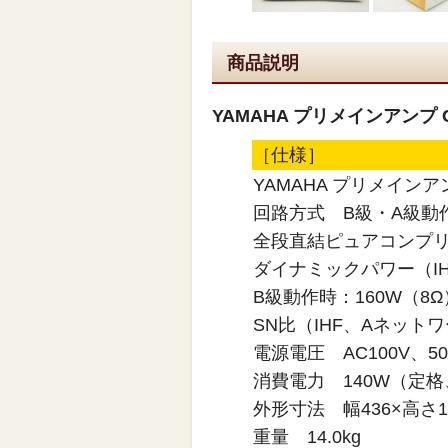
商品説明
YAMAHA プリメインアンプ CA
［仕様］
YAMAHA プリメインアンプ
回路方式 B級・A級動
全段直結ピュアコンプリメ
ダイナミックパワー（IH
B級動作時：160W（8Ω
SN比（IHF、Aネットワ
電源電圧 AC100V、50H
消費電力 140W（定
外形寸法 幅436×高さ1
重量 14.0kg