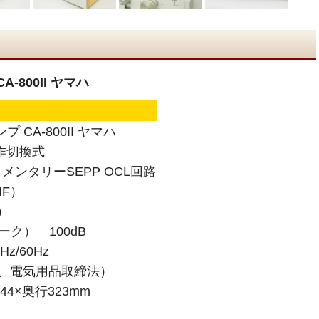
-800II ヤマハ
 CA-800II ヤマハ
作切換式
ンタリーSEPP OCL回路
F）
）
ーク） 100dB
z/60Hz
格、電気用品取締法）
44×奥行323mm