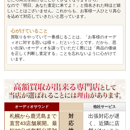
なので「明日、あなた査定に来てよ！」と指名された時ほど嬉
しいことはございません。これからも、お客様一人ひとり真心
を込めて対応していきたいと思っています。
心がけていること
買取りをやっていて一番感じることは、「お客様のオーデ
ィオに対する思いは様々」だということです。だから、思
い出深いオーディオを譲っていただく際には「商品の価値
を正しく判断し査定する」ことを忘れないように心がけて
います。
オーディオサウンド
他社サービス
札幌から鹿児島まで
対
出張対応が遅
直営43店舗展開。最
応
く、近隣に店