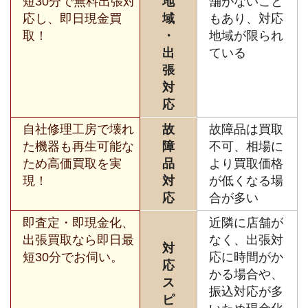
短30分で無料出張対
地
舗がないこと
応し、即日現金買
域
もあり、対応
取！
・
地域が限られ
出
ている
張
対
応
自社修理工房で壊れ
故
故障品は買取
た機器も再生可能な
障
不可、相場に
ため高価買取を実
品
より買取価格
現！
対
が低くなる場
応
合が多い
即査定・即現金化、
近隣に店舗が
出張買取なら即日最
なく、出張対
対
短30分でお伺い。
応に時間がか
応
かる場合や、
ス
振込対応が多
ピ