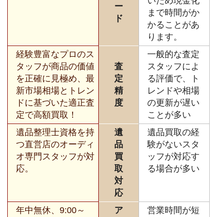
いため現金化
ー
まで時間がか
ド
かることがあ
ります。
経験豊富なプロのス
一般的な査定
タッフが商品の価値
査
スタッフによ
を正確に見極め、最
定
る評価で、ト
新市場相場とトレン
精
レンドや相場
ドに基づいた適正査
度
の更新が遅い
定で高額買取！
ことが多い
遺品整理士資格を持
遺
遺品買取の経
つ直営店のオーディ
品
験がないスタ
オ専門スタッフが対
買
ッフが対応す
応。
取
る場合が多い
対
応
年中無休、9:00～
ア
営業時間が短