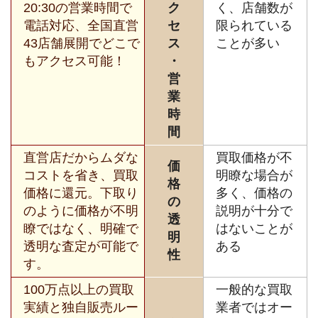
20:30の営業時間で
ク
く、店舗数が
電話対応、全国直営
セ
限られている
43店舗展開でどこで
ス
ことが多い
もアクセス可能！
・
営
業
時
間
直営店だからムダな
買取価格が不
価
コストを省き、買取
明瞭な場合が
格
価格に還元。下取り
多く、価格の
の
のように価格が不明
説明が十分で
透
瞭ではなく、明確で
はないことが
明
透明な査定が可能で
ある
性
す。
100万点以上の買取
一般的な買取
実績と独自販売ルー
業者ではオー