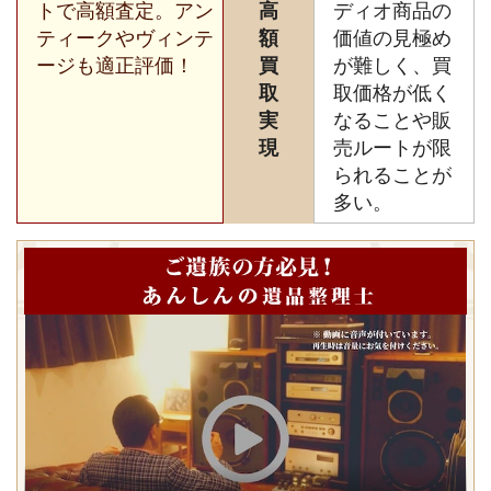
トで高額査定。アン
高
ディオ商品の
ティークやヴィンテ
額
価値の見極め
ージも適正評価！
買
が難しく、買
取
取価格が低く
実
なることや販
現
売ルートが限
られることが
多い。