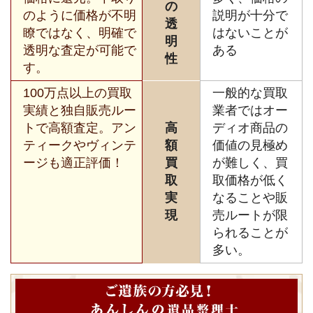
の
のように価格が不明
説明が十分で
透
瞭ではなく、明確で
はないことが
明
透明な査定が可能で
ある
性
す。
100万点以上の買取
一般的な買取
実績と独自販売ルー
業者ではオー
トで高額査定。アン
高
ディオ商品の
ティークやヴィンテ
額
価値の見極め
ージも適正評価！
買
が難しく、買
取
取価格が低く
実
なることや販
現
売ルートが限
られることが
多い。