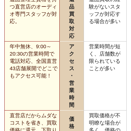
つ直営店のオーディ
品
験がないスタ
オ専門スタッフが対
買
ッフが対応す
応。
取
る場合が多い
対
応
年中無休、9:00～
ア
営業時間が短
20:30の営業時間で
ク
く、店舗数が
電話対応、全国直営
セ
限られている
43店舗展開でどこで
ス
ことが多い
もアクセス可能！
・
営
業
時
間
直営店だからムダな
買取価格が不
価
コストを省き、買取
明瞭な場合が
格
価格に還元。下取り
多く、価格の