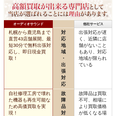
オーディオサウンド
他社サービス
札幌から鹿児島まで
対
出張対応が遅
直営43店舗展開。最
応
く、近隣に店
短30分で無料出張対
地
舗がないこと
応し、即日現金買
域
もあり、対応
取！
・
地域が限られ
出
ている
張
対
応
自社修理工房で壊れ
故
故障品は買取
た機器も再生可能な
障
不可、相場に
ため高価買取を実
品
より買取価格
現！
対
が低くなる場