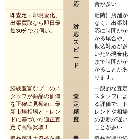
応
合が多い
即査定・即現金化、
近隣に店舗が
出張買取なら即日最
なく、出張対
対
短30分でお伺い。
応に時間がか
応
かる場合や、
ス
振込対応が多
ピ
いため現金化
ー
まで時間がか
ド
かることがあ
ります。
経験豊富なプロのス
一般的な査定
タッフが商品の価値
査
スタッフによ
を正確に見極め、最
定
る評価で、ト
新市場相場とトレン
精
レンドや相場
ドに基づいた適正査
度
の更新が遅い
定で高額買取！
ことが多い
遺品整理士資格を持
遺
遺品買取の経