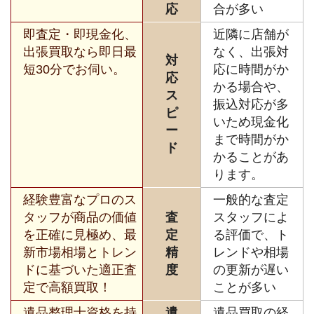
応
合が多い
即査定・即現金化、
近隣に店舗が
出張買取なら即日最
なく、出張対
対
短30分でお伺い。
応に時間がか
応
かる場合や、
ス
振込対応が多
ピ
いため現金化
ー
まで時間がか
ド
かることがあ
ります。
経験豊富なプロのス
一般的な査定
タッフが商品の価値
査
スタッフによ
を正確に見極め、最
定
る評価で、ト
新市場相場とトレン
精
レンドや相場
ドに基づいた適正査
度
の更新が遅い
定で高額買取！
ことが多い
遺品整理士資格を持
遺
遺品買取の経