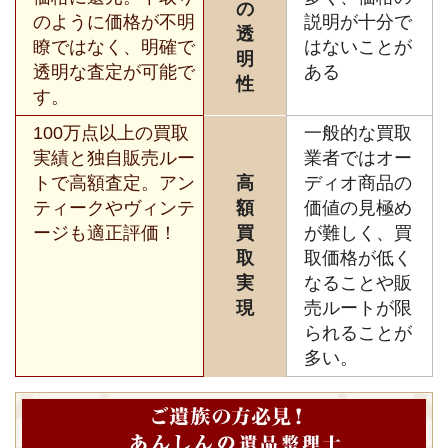
の
のように価格が不明
説明が十分で
透
瞭ではなく、明確で
はないことが
明
透明な査定が可能で
ある
性
す。
100万点以上の買取
一般的な買取
実績と独自販売ルー
業者ではオー
トで高額査定。アン
高
ディオ商品の
ティークやヴィンテ
額
価値の見極め
ージも適正評価！
買
が難しく、買
取
取価格が低く
実
なることや販
現
売ルートが限
られることが
多い。