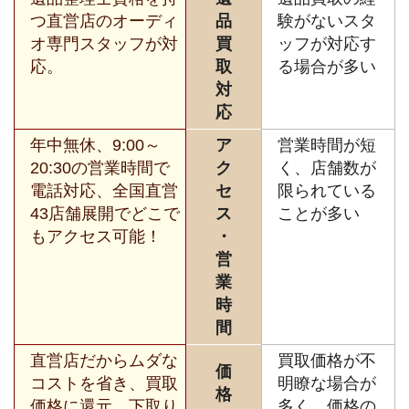
つ直営店のオーディ
品
験がないスタ
オ専門スタッフが対
買
ッフが対応す
応。
取
る場合が多い
対
応
年中無休、9:00～
ア
営業時間が短
20:30の営業時間で
ク
く、店舗数が
電話対応、全国直営
セ
限られている
43店舗展開でどこで
ス
ことが多い
もアクセス可能！
・
営
業
時
間
直営店だからムダな
買取価格が不
価
コストを省き、買取
明瞭な場合が
格
価格に還元。下取り
多く、価格の