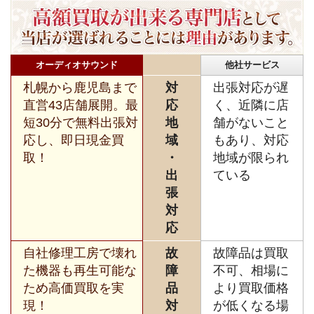
オーディオサウンド
他社サービス
札幌から鹿児島まで
対
出張対応が遅
直営43店舗展開。最
応
く、近隣に店
短30分で無料出張対
地
舗がないこと
応し、即日現金買
域
もあり、対応
取！
・
地域が限られ
出
ている
張
対
応
自社修理工房で壊れ
故
故障品は買取
た機器も再生可能な
障
不可、相場に
ため高価買取を実
品
より買取価格
現！
対
が低くなる場