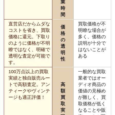
業
時
間
直営店だからムダな
買取価格が不
価
コストを省き、買取
明瞭な場合が
格
価格に還元。下取り
多く、価格の
の
のように価格が不明
説明が十分で
透
瞭ではなく、明確で
はないことが
明
透明な査定が可能で
ある
性
す。
100万点以上の買取
一般的な買取
実績と独自販売ルー
業者ではオー
トで高額査定。アン
高
ディオ商品の
ティークやヴィンテ
額
価値の見極め
ージも適正評価！
買
が難しく、買
取
取価格が低く
実
なることや販