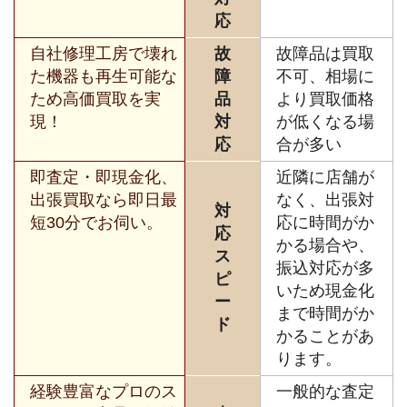
応
自社修理工房で壊れ
故
故障品は買取
た機器も再生可能な
障
不可、相場に
ため高価買取を実
品
より買取価格
現！
対
が低くなる場
応
合が多い
即査定・即現金化、
近隣に店舗が
出張買取なら即日最
なく、出張対
対
短30分でお伺い。
応に時間がか
応
かる場合や、
ス
振込対応が多
ピ
いため現金化
ー
まで時間がか
ド
かることがあ
ります。
経験豊富なプロのス
一般的な査定