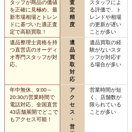
タッフが商品の価値
査
スタッフによ
を正確に見極め、最
定
る評価で、ト
新市場相場とトレン
精
レンドや相場
ドに基づいた適正査
度
の更新が遅い
定で高額買取！
ことが多い
遺品整理士資格を持
遺
遺品買取の経
つ直営店のオーディ
品
験がないスタ
オ専門スタッフが対
買
ッフが対応す
応。
取
る場合が多い
対
応
年中無休、9:00～
ア
営業時間が短
20:30の営業時間で
ク
く、店舗数が
電話対応、全国直営
セ
限られている
43店舗展開でどこで
ス
ことが多い
もアクセス可能！
・
営