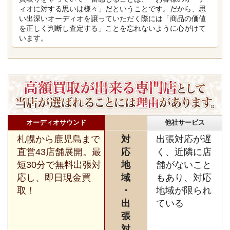
ィオに対する思いは様々」だということです。だから、思
い出深いオーディオを譲っていただく際には「商品の価値
を正しく判断し査定する」ことを忘れないように心がけて
います。
オーディオサウンド
他社サービス
札幌から鹿児島まで
対
出張対応が遅
直営43店舗展開。最
応
く、近隣に店
短30分で無料出張対
地
舗がないこと
応し、即日現金買
域
もあり、対応
取！
・
地域が限られ
出
ている
張
対