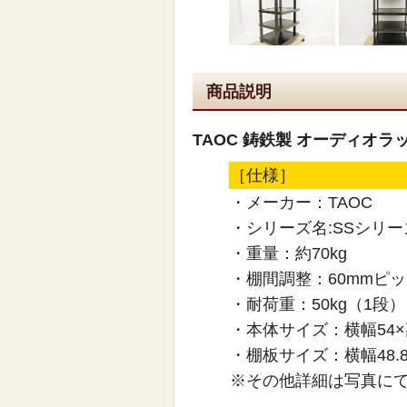
商品説明
TAOC 鋳鉄製 オーディオラッ
［仕様］
・メーカー：TAOC
・シリーズ名:SSシリ
・重量：約70kg
・棚間調整：60mmピ
・耐荷重：50kg（1段）
・本体サイズ：横幅54×高
・棚板サイズ：横幅48.8
※その他詳細は写真に