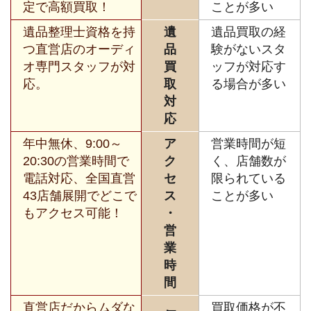
定で高額買取！
ことが多い
遺品整理士資格を持
遺
遺品買取の経
つ直営店のオーディ
品
験がないスタ
オ専門スタッフが対
買
ッフが対応す
応。
取
る場合が多い
対
応
年中無休、9:00～
ア
営業時間が短
20:30の営業時間で
ク
く、店舗数が
電話対応、全国直営
セ
限られている
43店舗展開でどこで
ス
ことが多い
もアクセス可能！
・
営
業
時
間
直営店だからムダな
買取価格が不