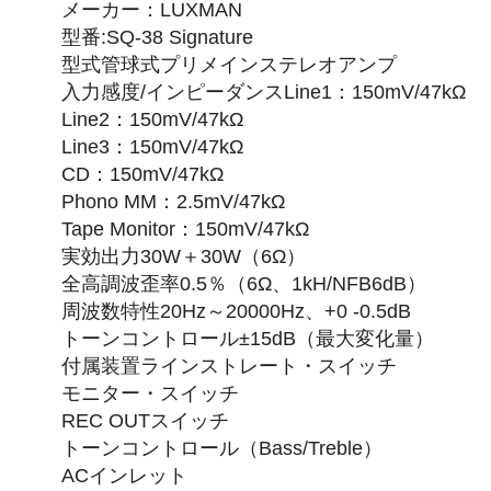
メーカー：LUXMAN
型番:SQ-38 Signature
型式管球式プリメインステレオアンプ
入力感度/インピーダンスLine1：150mV/47kΩ
Line2：150mV/47kΩ
Line3：150mV/47kΩ
CD：150mV/47kΩ
Phono MM：2.5mV/47kΩ
Tape Monitor：150mV/47kΩ
実効出力30W＋30W（6Ω）
全高調波歪率0.5％（6Ω、1kH/NFB6dB）
周波数特性20Hz～20000Hz、+0 -0.5dB
トーンコントロール±15dB（最大変化量）
付属装置ラインストレート・スイッチ
モニター・スイッチ
REC OUTスイッチ
トーンコントロール（Bass/Treble）
ACインレット