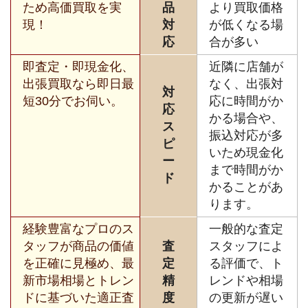
ため高価買取を実
品
より買取価格
現！
対
が低くなる場
応
合が多い
即査定・即現金化、
近隣に店舗が
出張買取なら即日最
なく、出張対
対
短30分でお伺い。
応に時間がか
応
かる場合や、
ス
振込対応が多
ピ
いため現金化
ー
まで時間がか
ド
かることがあ
ります。
経験豊富なプロのス
一般的な査定
タッフが商品の価値
査
スタッフによ
を正確に見極め、最
定
る評価で、ト
新市場相場とトレン
精
レンドや相場
ドに基づいた適正査
度
の更新が遅い