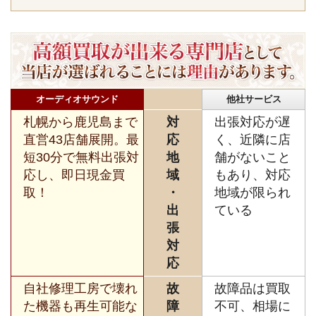
オーディオサウンド
他社サービス
札幌から鹿児島まで
対
出張対応が遅
直営43店舗展開。最
応
く、近隣に店
短30分で無料出張対
地
舗がないこと
応し、即日現金買
域
もあり、対応
取！
・
地域が限られ
出
ている
張
対
応
自社修理工房で壊れ
故
故障品は買取
た機器も再生可能な
障
不可、相場に