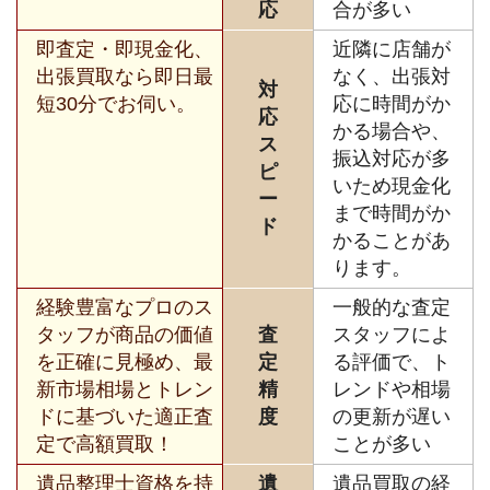
応
合が多い
即査定・即現金化、
近隣に店舗が
出張買取なら即日最
なく、出張対
対
短30分でお伺い。
応に時間がか
応
かる場合や、
ス
振込対応が多
ピ
いため現金化
ー
まで時間がか
ド
かることがあ
ります。
経験豊富なプロのス
一般的な査定
タッフが商品の価値
査
スタッフによ
を正確に見極め、最
定
る評価で、ト
新市場相場とトレン
精
レンドや相場
ドに基づいた適正査
度
の更新が遅い
定で高額買取！
ことが多い
遺品整理士資格を持
遺
遺品買取の経