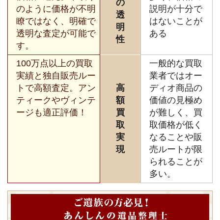
の
のように価格が不明
説明が十分で
透
瞭ではなく、明確で
はないことが
明
透明な査定が可能で
ある
性
す。
100万点以上の買取
一般的な買取
実績と独自販売ルー
業者ではオー
トで高額査定。アン
高
ディオ商品の
ティークやヴィンテ
額
価値の見極め
ージも適正評価！
買
が難しく、買
取
取価格が低く
実
なることや販
現
売ルートが限
られることが
多い。