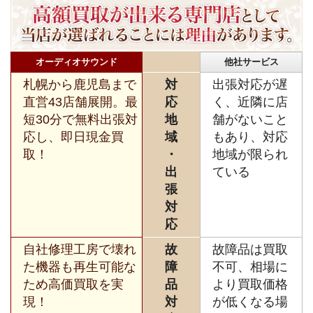
オーディオサウンド
他社サービス
札幌から鹿児島まで
対
出張対応が遅
直営43店舗展開。最
応
く、近隣に店
短30分で無料出張対
地
舗がないこと
応し、即日現金買
域
もあり、対応
取！
・
地域が限られ
出
ている
張
対
応
自社修理工房で壊れ
故
故障品は買取
た機器も再生可能な
障
不可、相場に
ため高価買取を実
品
より買取価格
現！
対
が低くなる場