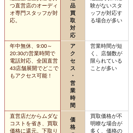
つ直営店のオーディ
品
験がないスタ
オ専門スタッフが対
買
ッフが対応す
応。
取
る場合が多い
対
応
年中無休、9:00～
ア
営業時間が短
20:30の営業時間で
ク
く、店舗数が
電話対応、全国直営
セ
限られている
43店舗展開でどこで
ス
ことが多い
もアクセス可能！
・
営
業
時
間
直営店だからムダな
買取価格が不
価
コストを省き、買取
明瞭な場合が
格
価格に還元。下取り
多く、価格の