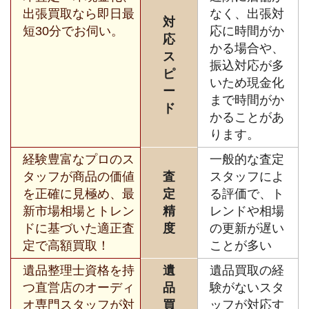
出張買取なら即日最
なく、出張対
対
短30分でお伺い。
応に時間がか
応
かる場合や、
ス
振込対応が多
ピ
いため現金化
ー
まで時間がか
ド
かることがあ
ります。
経験豊富なプロのス
一般的な査定
タッフが商品の価値
査
スタッフによ
を正確に見極め、最
定
る評価で、ト
新市場相場とトレン
精
レンドや相場
ドに基づいた適正査
度
の更新が遅い
定で高額買取！
ことが多い
遺品整理士資格を持
遺
遺品買取の経
つ直営店のオーディ
品
験がないスタ
オ専門スタッフが対
買
ッフが対応す