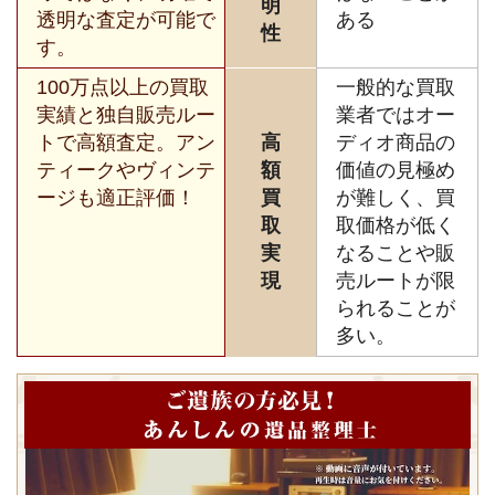
明
透明な査定が可能で
ある
性
す。
100万点以上の買取
一般的な買取
実績と独自販売ルー
業者ではオー
トで高額査定。アン
高
ディオ商品の
ティークやヴィンテ
額
価値の見極め
ージも適正評価！
買
が難しく、買
取
取価格が低く
実
なることや販
現
売ルートが限
られることが
多い。