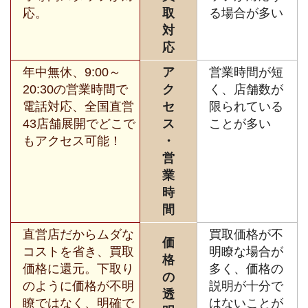
応。
取
る場合が多い
対
応
年中無休、9:00～
ア
営業時間が短
20:30の営業時間で
ク
く、店舗数が
電話対応、全国直営
セ
限られている
43店舗展開でどこで
ス
ことが多い
もアクセス可能！
・
営
業
時
間
直営店だからムダな
買取価格が不
価
コストを省き、買取
明瞭な場合が
格
価格に還元。下取り
多く、価格の
の
のように価格が不明
説明が十分で
透
瞭ではなく、明確で
はないことが