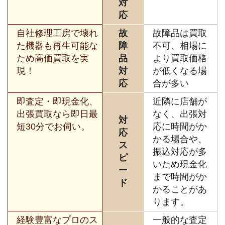
対
応
自社修理工房で壊れ
故
故障品は買取
た機器も再生可能な
障
不可、相場に
ため高価買取を実
品
より買取価格
現！
対
が低くなる場
応
合が多い
即査定・即現金化、
近隣に店舗が
出張買取なら即日最
なく、出張対
対
短30分でお伺い。
応に時間がか
応
かる場合や、
ス
振込対応が多
ピ
いため現金化
ー
まで時間がか
ド
かることがあ
ります。
経験豊富なプロのス
一般的な査定