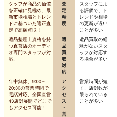
タッフが商品の価値
査
スタッフによ
を正確に見極め、最
定
る評価で、ト
新市場相場とトレン
精
レンドや相場
ドに基づいた適正査
度
の更新が遅い
定で高額買取！
ことが多い
遺品整理士資格を持
遺
遺品買取の経
つ直営店のオーディ
品
験がないスタ
オ専門スタッフが対
買
ッフが対応す
応。
取
る場合が多い
対
応
年中無休、9:00～
ア
営業時間が短
20:30の営業時間で
ク
く、店舗数が
電話対応、全国直営
セ
限られている
43店舗展開でどこで
ス
ことが多い
もアクセス可能！
・
営