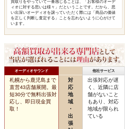
買取りをやっていて一番感じることは、「お客様のオーデ
ィオに対する思いは様々」だということです。だから、思
い出深いオーディオを譲っていただく際には「商品の価値
を正しく判断し査定する」ことを忘れないように心がけて
います。
オーディオサウンド
他社サービス
札幌から鹿児島まで
対
出張対応が遅
直営43店舗展開。最
応
く、近隣に店
短30分で無料出張対
地
舗がないこと
応し、即日現金買
域
もあり、対応
取！
・
地域が限られ
出
ている
張