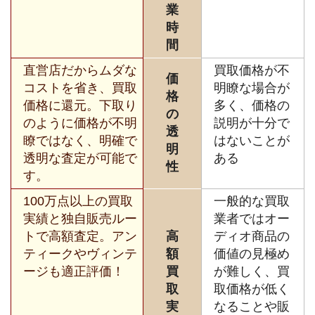
業
時
間
直営店だからムダな
買取価格が不
価
コストを省き、買取
明瞭な場合が
格
価格に還元。下取り
多く、価格の
の
のように価格が不明
説明が十分で
透
瞭ではなく、明確で
はないことが
明
透明な査定が可能で
ある
性
す。
100万点以上の買取
一般的な買取
実績と独自販売ルー
業者ではオー
トで高額査定。アン
高
ディオ商品の
ティークやヴィンテ
額
価値の見極め
ージも適正評価！
買
が難しく、買
取
取価格が低く
実
なることや販