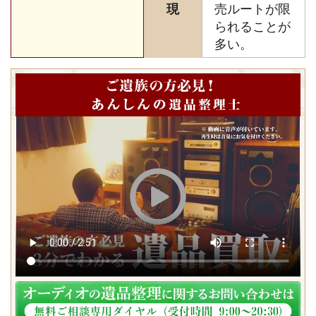
現
売ルートが限
られることが
多い。