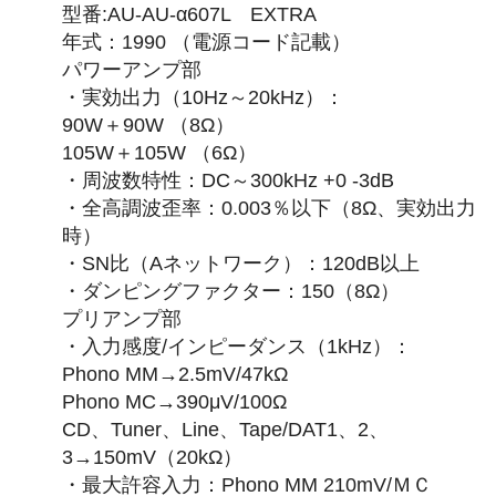
型番:AU-AU-α607L EXTRA
年式：1990 （電源コード記載）
パワーアンプ部
・実効出力（10Hz～20kHz）：
90W＋90W （8Ω）
105W＋105W （6Ω）
・周波数特性：DC～300kHz +0 -3dB
・全高調波歪率：0.003％以下（8Ω、実効出力
時）
・SN比（Aネットワーク）：120dB以上
・ダンピングファクター：150（8Ω）
プリアンプ部
・入力感度/インピーダンス（1kHz）：
Phono MM→2.5mV/47kΩ
Phono MC→390μV/100Ω
CD、Tuner、Line、Tape/DAT1、2、
3→150mV（20kΩ）
・最大許容入力：Phono MM 210mV/ＭＣ