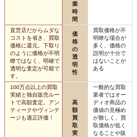
業
時
間
直営店だからムダな
買取価格が不
価
コストを省き、買取
明瞭な場合が
格
価格に還元。下取り
多く、価格の
の
のように価格が不明
説明が十分で
透
瞭ではなく、明確で
はないことが
明
透明な査定が可能で
ある
性
す。
100万点以上の買取
一般的な買取
実績と独自販売ルー
業者ではオー
トで高額査定。アン
高
ディオ商品の
ティークやヴィンテ
額
価値の見極め
ージも適正評価！
買
が難しく、買
取
取価格が低く
実
なることや販