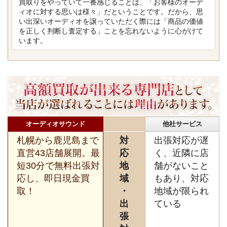
買取りをやっていて一番感じることは、「お客様のオーデ
ィオに対する思いは様々」だということです。だから、思
い出深いオーディオを譲っていただく際には「商品の価値
を正しく判断し査定する」ことを忘れないように心がけて
います。
オーディオサウンド
他社サービス
札幌から鹿児島まで
対
出張対応が遅
直営43店舗展開。最
応
く、近隣に店
短30分で無料出張対
地
舗がないこと
応し、即日現金買
域
もあり、対応
取！
・
地域が限られ
出
ている
張