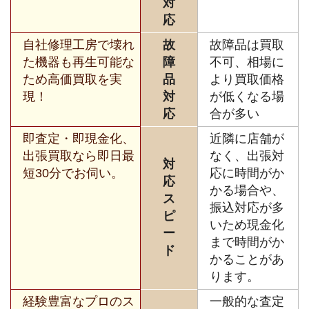
対
応
自社修理工房で壊れ
故
故障品は買取
た機器も再生可能な
障
不可、相場に
ため高価買取を実
品
より買取価格
現！
対
が低くなる場
応
合が多い
即査定・即現金化、
近隣に店舗が
出張買取なら即日最
なく、出張対
対
短30分でお伺い。
応に時間がか
応
かる場合や、
ス
振込対応が多
ピ
いため現金化
ー
まで時間がか
ド
かることがあ
ります。
経験豊富なプロのス
一般的な査定