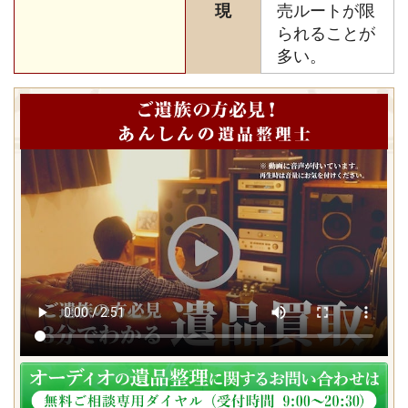
現
売ルートが限
られることが
多い。