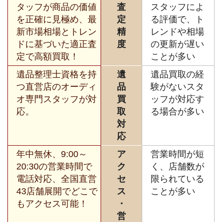
タッフが商品の価値
査
スタッフによ
を正確に見極め、最
定
る評価で、ト
新市場相場とトレン
精
レンドや相場
ドに基づいた適正査
度
の更新が遅い
定で高額買取！
ことが多い
遺品整理士資格を持
遺
遺品買取の経
つ直営店のオーディ
品
験がないスタ
オ専門スタッフが対
買
ッフが対応す
応。
取
る場合が多い
対
応
年中無休、9:00～
ア
営業時間が短
20:30の営業時間で
ク
く、店舗数が
電話対応、全国直営
セ
限られている
43店舗展開でどこで
ス
ことが多い
もアクセス可能！
・
営