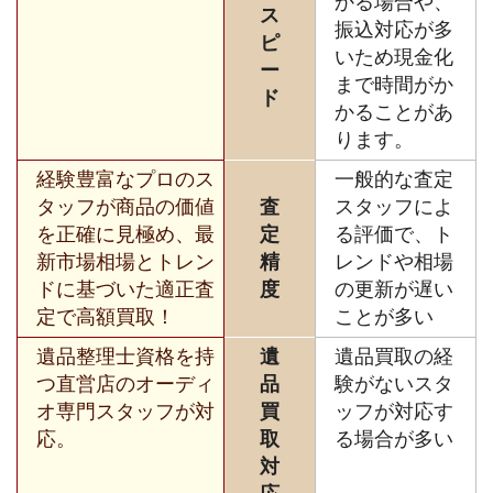
かる場合や、
ス
振込対応が多
ピ
いため現金化
ー
まで時間がか
ド
かることがあ
ります。
経験豊富なプロのス
一般的な査定
タッフが商品の価値
査
スタッフによ
を正確に見極め、最
定
る評価で、ト
新市場相場とトレン
精
レンドや相場
ドに基づいた適正査
度
の更新が遅い
定で高額買取！
ことが多い
遺品整理士資格を持
遺
遺品買取の経
つ直営店のオーディ
品
験がないスタ
オ専門スタッフが対
買
ッフが対応す
応。
取
る場合が多い
対