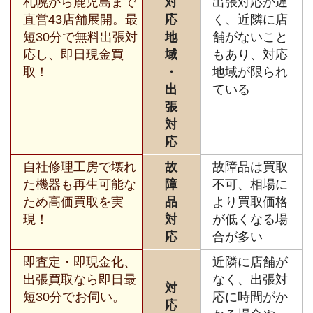
札幌から鹿児島まで
対
出張対応が遅
直営43店舗展開。最
応
く、近隣に店
短30分で無料出張対
地
舗がないこと
応し、即日現金買
域
もあり、対応
取！
・
地域が限られ
出
ている
張
対
応
自社修理工房で壊れ
故
故障品は買取
た機器も再生可能な
障
不可、相場に
ため高価買取を実
品
より買取価格
現！
対
が低くなる場
応
合が多い
即査定・即現金化、
近隣に店舗が
出張買取なら即日最
なく、出張対
対
短30分でお伺い。
応に時間がか
応