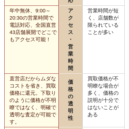
応
年中無休、9:00～
ア
営業時間が短
20:30の営業時間で
ク
く、店舗数が
電話対応、全国直営
セ
限られている
43店舗展開でどこで
ス
ことが多い
もアクセス可能！
・
営
業
時
間
直営店だからムダな
買取価格が不
価
コストを省き、買取
明瞭な場合が
格
価格に還元。下取り
多く、価格の
の
のように価格が不明
説明が十分で
透
瞭ではなく、明確で
はないことが
明
透明な査定が可能で
ある
性
す。