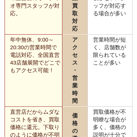
オ専門スタッフが対
買
ッフが対応す
応。
取
る場合が多い
対
応
年中無休、9:00～
ア
営業時間が短
20:30の営業時間で
ク
く、店舗数が
電話対応、全国直営
セ
限られている
43店舗展開でどこで
ス
ことが多い
もアクセス可能！
・
営
業
時
間
直営店だからムダな
買取価格が不
価
コストを省き、買取
明瞭な場合が
格
価格に還元。下取り
多く、価格の
の
のように価格が不明
説明が十分で