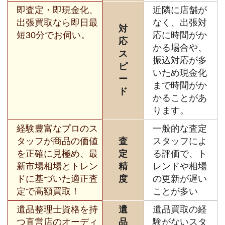
即査定・即現金化、
近隣に店舗が
出張買取なら即日最
なく、出張対
対
短30分でお伺い。
応に時間がか
応
かる場合や、
ス
振込対応が多
ピ
いため現金化
ー
まで時間がか
ド
かることがあ
ります。
経験豊富なプロのス
一般的な査定
タッフが商品の価値
査
スタッフによ
を正確に見極め、最
定
る評価で、ト
新市場相場とトレン
精
レンドや相場
ドに基づいた適正査
度
の更新が遅い
定で高額買取！
ことが多い
遺品整理士資格を持
遺
遺品買取の経
つ直営店のオーディ
品
験がないスタ