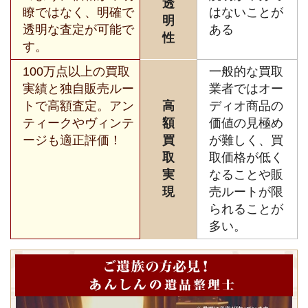
透
瞭ではなく、明確で
はないことが
明
透明な査定が可能で
ある
性
す。
100万点以上の買取
一般的な買取
実績と独自販売ルー
業者ではオー
トで高額査定。アン
高
ディオ商品の
ティークやヴィンテ
額
価値の見極め
ージも適正評価！
買
が難しく、買
取
取価格が低く
実
なることや販
現
売ルートが限
られることが
多い。