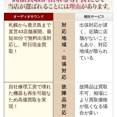
オーディオサウンド
他社サービス
札幌から鹿児島まで
対
出張対応が遅
直営43店舗展開。最
応
く、近隣に店
短30分で無料出張対
地
舗がないこと
応し、即日現金買
域
もあり、対応
取！
・
地域が限られ
出
ている
張
対
応
自社修理工房で壊れ
故
故障品は買取
た機器も再生可能な
障
不可、相場に
ため高価買取を実
品
より買取価格
現！
対
が低くなる場
応
合が多い