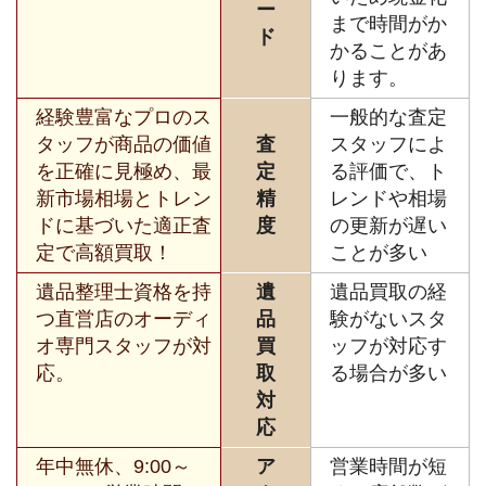
ー
まで時間がか
ド
かることがあ
ります。
経験豊富なプロのス
一般的な査定
タッフが商品の価値
査
スタッフによ
を正確に見極め、最
定
る評価で、ト
新市場相場とトレン
精
レンドや相場
ドに基づいた適正査
度
の更新が遅い
定で高額買取！
ことが多い
遺品整理士資格を持
遺
遺品買取の経
つ直営店のオーディ
品
験がないスタ
オ専門スタッフが対
買
ッフが対応す
応。
取
る場合が多い
対
応
年中無休、9:00～
ア
営業時間が短