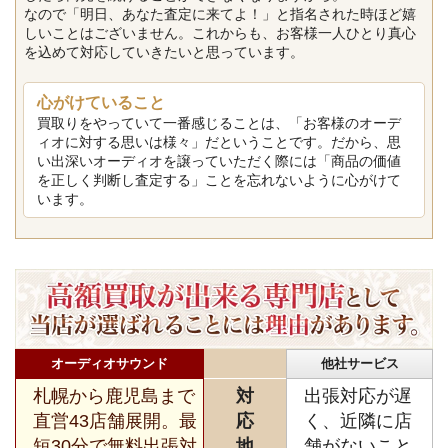
なので「明日、あなた査定に来てよ！」と指名された時ほど嬉
しいことはございません。これからも、お客様一人ひとり真心
を込めて対応していきたいと思っています。
心がけていること
買取りをやっていて一番感じることは、「お客様のオーデ
ィオに対する思いは様々」だということです。だから、思
い出深いオーディオを譲っていただく際には「商品の価値
を正しく判断し査定する」ことを忘れないように心がけて
います。
オーディオサウンド
他社サービス
札幌から鹿児島まで
対
出張対応が遅
直営43店舗展開。最
応
く、近隣に店
短30分で無料出張対
地
舗がないこと