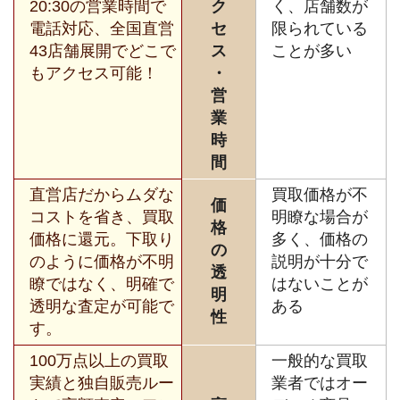
20:30の営業時間で
ク
く、店舗数が
電話対応、全国直営
セ
限られている
43店舗展開でどこで
ス
ことが多い
もアクセス可能！
・
営
業
時
間
直営店だからムダな
買取価格が不
価
コストを省き、買取
明瞭な場合が
格
価格に還元。下取り
多く、価格の
の
のように価格が不明
説明が十分で
透
瞭ではなく、明確で
はないことが
明
透明な査定が可能で
ある
性
す。
100万点以上の買取
一般的な買取
実績と独自販売ルー
業者ではオー