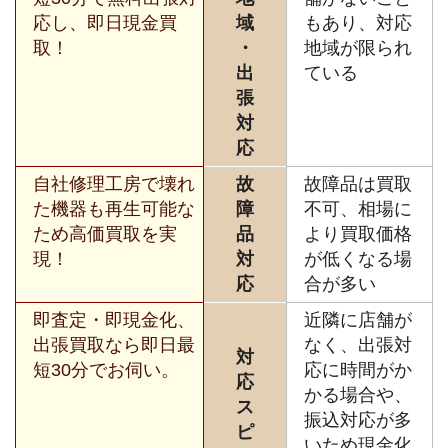
応し、即日現金買
域
もあり、対応
取！
・
地域が限られ
出
ている
張
対
応
自社修理工房で壊れ
故
故障品は買取
た機器も再生可能な
障
不可、相場に
ため高価買取を実
品
より買取価格
現！
対
が低くなる場
応
合が多い
即査定・即現金化、
近隣に店舗が
出張買取なら即日最
なく、出張対
対
短30分でお伺い。
応に時間がか
応
かる場合や、
ス
振込対応が多
ピ
いため現金化