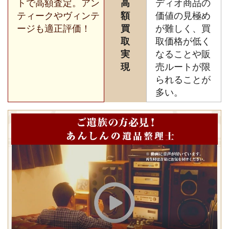
トで高額査定。アン
高
ディオ商品の
ティークやヴィンテ
額
価値の見極め
ージも適正評価！
買
が難しく、買
取
取価格が低く
実
なることや販
現
売ルートが限
られることが
多い。