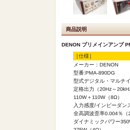
商品説明
DENON プリメインアンプ PM
［仕様］
メーカー：DENON
型番:PMA-890DG
型式デジタル・マルチ
定格出力（20Hz～20kH
110W＋110W（8Ω）
入力感度/インピーダンスC
全高調波歪率0.004％（2
ダイナミックパワー350
275W（4Ω）