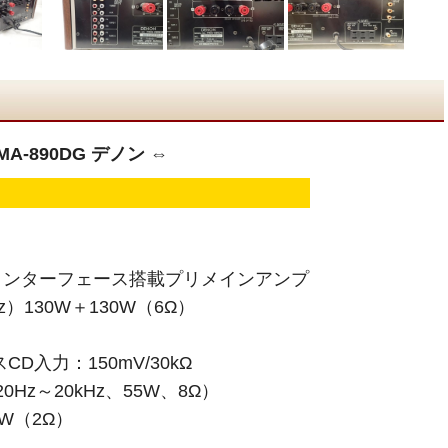
A-890DG デノン ⇔
インターフェース搭載プリメインアンプ
z）130W＋130W（6Ω）
D入力：150mV/30kΩ
0Hz～20kHz、55W、8Ω）
W（2Ω）