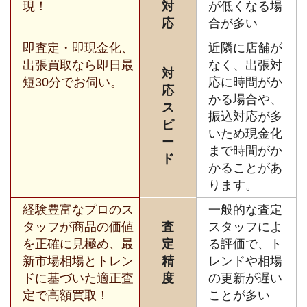
現！
対
が低くなる場
応
合が多い
即査定・即現金化、
近隣に店舗が
出張買取なら即日最
なく、出張対
対
短30分でお伺い。
応に時間がか
応
かる場合や、
ス
振込対応が多
ピ
いため現金化
ー
まで時間がか
ド
かることがあ
ります。
経験豊富なプロのス
一般的な査定
タッフが商品の価値
査
スタッフによ
を正確に見極め、最
定
る評価で、ト
新市場相場とトレン
精
レンドや相場
ドに基づいた適正査
度
の更新が遅い
定で高額買取！
ことが多い