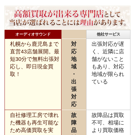
オーディオサウンド
他社サービス
札幌から鹿児島まで
対
出張対応が遅
直営43店舗展開。最
応
く、近隣に店
短30分で無料出張対
地
舗がないこと
応し、即日現金買
域
もあり、対応
取！
・
地域が限られ
出
ている
張
対
応
自社修理工房で壊れ
故
故障品は買取
た機器も再生可能な
障
不可、相場に
ため高価買取を実
品
より買取価格