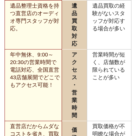
遺品整理士資格を持
遺
遺品買取の経
つ直営店のオーディ
品
験がないスタ
オ専門スタッフが対
買
ッフが対応す
応。
取
る場合が多い
対
応
年中無休、9:00～
ア
営業時間が短
20:30の営業時間で
ク
く、店舗数が
電話対応、全国直営
セ
限られている
43店舗展開でどこで
ス
ことが多い
もアクセス可能！
・
営
業
時
間
直営店だからムダな
買取価格が不
価
コストを省き、買取
明瞭な場合が