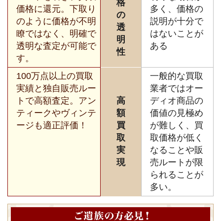
格
価格に還元。下取り
多く、価格の
の
のように価格が不明
説明が十分で
透
瞭ではなく、明確で
はないことが
明
透明な査定が可能で
ある
性
す。
100万点以上の買取
一般的な買取
実績と独自販売ルー
業者ではオー
トで高額査定。アン
高
ディオ商品の
ティークやヴィンテ
額
価値の見極め
ージも適正評価！
買
が難しく、買
取
取価格が低く
実
なることや販
現
売ルートが限
られることが
多い。