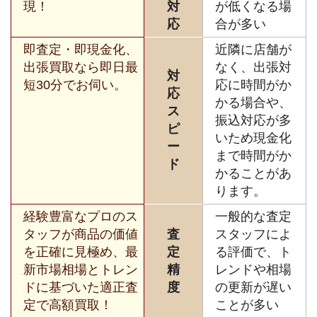
現！
対
が低くなる場
応
合が多い
即査定・即現金化、
近隣に店舗が
出張買取なら即日最
なく、出張対
対
短30分でお伺い。
応に時間がか
応
かる場合や、
ス
振込対応が多
ピ
いため現金化
ー
まで時間がか
ド
かることがあ
ります。
経験豊富なプロのス
一般的な査定
タッフが商品の価値
査
スタッフによ
を正確に見極め、最
定
る評価で、ト
新市場相場とトレン
精
レンドや相場
ドに基づいた適正査
度
の更新が遅い
定で高額買取！
ことが多い