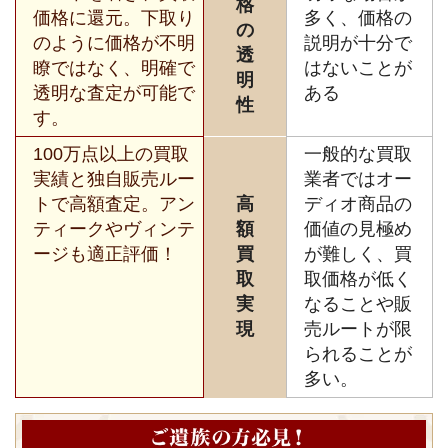
格
価格に還元。下取り
多く、価格の
の
のように価格が不明
説明が十分で
透
瞭ではなく、明確で
はないことが
明
透明な査定が可能で
ある
性
す。
100万点以上の買取
一般的な買取
実績と独自販売ルー
業者ではオー
トで高額査定。アン
高
ディオ商品の
ティークやヴィンテ
額
価値の見極め
ージも適正評価！
買
が難しく、買
取
取価格が低く
実
なることや販
現
売ルートが限
られることが
多い。