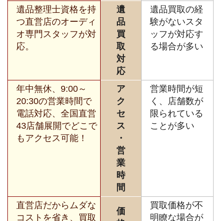
遺品整理士資格を持
遺
遺品買取の経
つ直営店のオーディ
品
験がないスタ
オ専門スタッフが対
買
ッフが対応す
応。
取
る場合が多い
対
応
年中無休、9:00～
ア
営業時間が短
20:30の営業時間で
ク
く、店舗数が
電話対応、全国直営
セ
限られている
43店舗展開でどこで
ス
ことが多い
もアクセス可能！
・
営
業
時
間
直営店だからムダな
買取価格が不
価
コストを省き、買取
明瞭な場合が