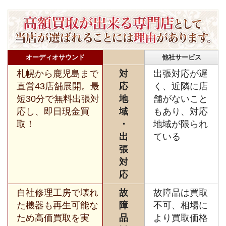
オーディオサウンド
他社サービス
札幌から鹿児島まで
対
出張対応が遅
直営43店舗展開。最
応
く、近隣に店
短30分で無料出張対
地
舗がないこと
応し、即日現金買
域
もあり、対応
取！
・
地域が限られ
出
ている
張
対
応
自社修理工房で壊れ
故
故障品は買取
た機器も再生可能な
障
不可、相場に
ため高価買取を実
品
より買取価格