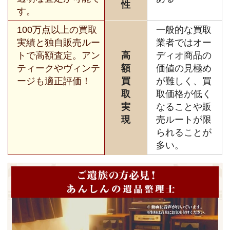
性
す。
100万点以上の買取
一般的な買取
実績と独自販売ルー
業者ではオー
トで高額査定。アン
高
ディオ商品の
ティークやヴィンテ
額
価値の見極め
ージも適正評価！
買
が難しく、買
取
取価格が低く
実
なることや販
現
売ルートが限
られることが
多い。