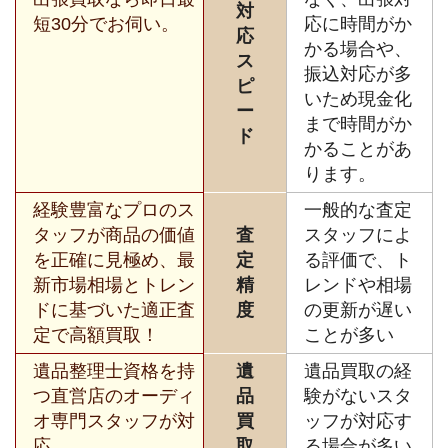
対
短30分でお伺い。
応に時間がか
応
かる場合や、
ス
振込対応が多
ピ
いため現金化
ー
まで時間がか
ド
かることがあ
ります。
経験豊富なプロのス
一般的な査定
タッフが商品の価値
査
スタッフによ
を正確に見極め、最
定
る評価で、ト
新市場相場とトレン
精
レンドや相場
ドに基づいた適正査
度
の更新が遅い
定で高額買取！
ことが多い
遺品整理士資格を持
遺
遺品買取の経
つ直営店のオーディ
品
験がないスタ
オ専門スタッフが対
買
ッフが対応す
応。
取
る場合が多い