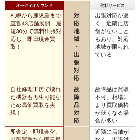
オーディオサウンド
他社サービス
札幌から鹿児島まで
対
出張対応が遅
直営43店舗展開。最
応
く、近隣に店
短30分で無料出張対
地
舗がないこと
応し、即日現金買
域
もあり、対応
取！
・
地域が限られ
出
ている
張
対
応
自社修理工房で壊れ
故
故障品は買取
た機器も再生可能な
障
不可、相場に
ため高価買取を実
品
より買取価格
現！
対
が低くなる場
応
合が多い
即査定・即現金化、
近隣に店舗が
出張買取なら即日最
なく、出張対