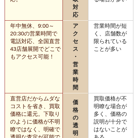
対
応
年中無休、9:00～
ア
営業時間が短
20:30の営業時間で
ク
く、店舗数が
電話対応、全国直営
セ
限られている
43店舗展開でどこで
ス
ことが多い
もアクセス可能！
・
営
業
時
間
直営店だからムダな
買取価格が不
価
コストを省き、買取
明瞭な場合が
格
価格に還元。下取り
多く、価格の
の
のように価格が不明
説明が十分で
透
瞭ではなく、明確で
はないことが
明
透明な査定が可能で
ある