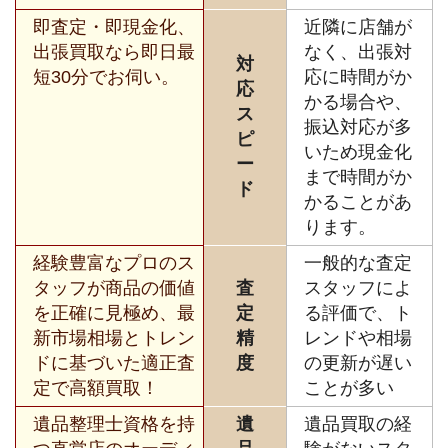
即査定・即現金化、
近隣に店舗が
出張買取なら即日最
なく、出張対
対
短30分でお伺い。
応に時間がか
応
かる場合や、
ス
振込対応が多
ピ
いため現金化
ー
まで時間がか
ド
かることがあ
ります。
経験豊富なプロのス
一般的な査定
タッフが商品の価値
査
スタッフによ
を正確に見極め、最
定
る評価で、ト
新市場相場とトレン
精
レンドや相場
ドに基づいた適正査
度
の更新が遅い
定で高額買取！
ことが多い
遺品整理士資格を持
遺
遺品買取の経