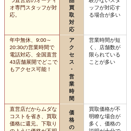
つ直営店のオーディ
品
験がないスタ
オ専門スタッフが対
買
ッフが対応す
応。
取
る場合が多い
対
応
年中無休、9:00～
ア
営業時間が短
20:30の営業時間で
ク
く、店舗数が
電話対応、全国直営
セ
限られている
43店舗展開でどこで
ス
ことが多い
もアクセス可能！
・
営
業
時
間
直営店だからムダな
買取価格が不
価
コストを省き、買取
明瞭な場合が
格
価格に還元。下取り
多く、価格の
の
のように価格が不明
説明が十分で