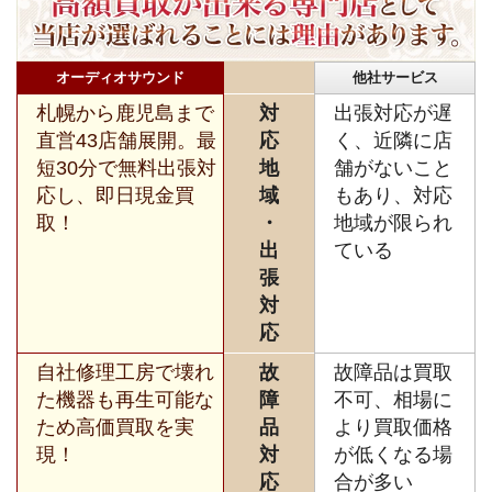
オーディオサウンド
他社サービス
札幌から鹿児島まで
対
出張対応が遅
直営43店舗展開。最
応
く、近隣に店
短30分で無料出張対
地
舗がないこと
応し、即日現金買
域
もあり、対応
取！
・
地域が限られ
出
ている
張
対
応
自社修理工房で壊れ
故
故障品は買取
た機器も再生可能な
障
不可、相場に
ため高価買取を実
品
より買取価格
現！
対
が低くなる場
応
合が多い