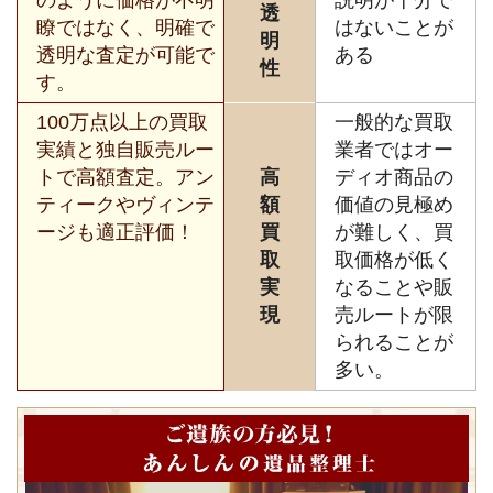
透
瞭ではなく、明確で
はないことが
明
透明な査定が可能で
ある
性
す。
100万点以上の買取
一般的な買取
実績と独自販売ルー
業者ではオー
トで高額査定。アン
高
ディオ商品の
ティークやヴィンテ
額
価値の見極め
ージも適正評価！
買
が難しく、買
取
取価格が低く
実
なることや販
現
売ルートが限
られることが
多い。