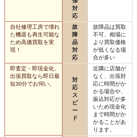
張
対
応
自社修理工房で壊れ
故
故障品は買取
た機器も再生可能な
障
不可、相場に
ため高価買取を実
品
より買取価格
現！
対
が低くなる場
応
合が多い
即査定・即現金化、
近隣に店舗が
出張買取なら即日最
なく、出張対
対
短30分でお伺い。
応に時間がか
応
かる場合や、
ス
振込対応が多
ピ
いため現金化
ー
まで時間がか
ド
かることがあ
ります。