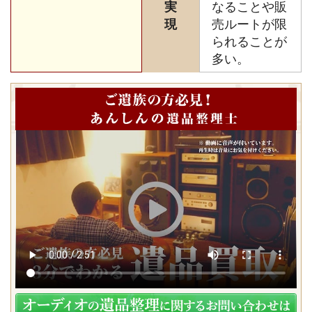
実
なることや販
現
売ルートが限
られることが
多い。