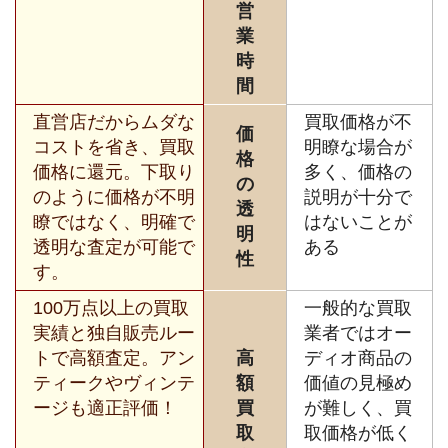
営
業
時
間
直営店だからムダな
買取価格が不
価
コストを省き、買取
明瞭な場合が
格
価格に還元。下取り
多く、価格の
の
のように価格が不明
説明が十分で
透
瞭ではなく、明確で
はないことが
明
透明な査定が可能で
ある
性
す。
100万点以上の買取
一般的な買取
実績と独自販売ルー
業者ではオー
トで高額査定。アン
高
ディオ商品の
ティークやヴィンテ
額
価値の見極め
ージも適正評価！
買
が難しく、買
取
取価格が低く