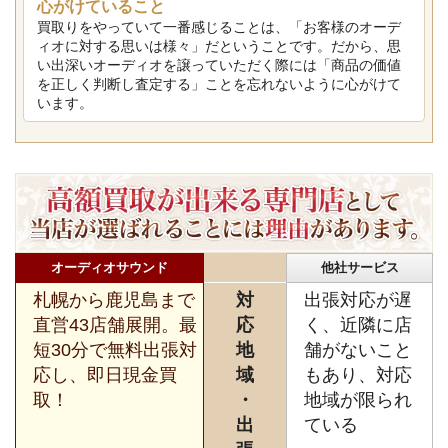
心がけていること
買取りをやっていて一番感じることは、「お客様のオーデ
ィオに対する思いは様々」だということです。だから、思
い出深いオーディオを譲っていただく際には「商品の価値
を正しく判断し査定する」ことを忘れないように心がけて
います。
オーディオサウンド
他社サービス
札幌から鹿児島まで
対
出張対応が遅
直営43店舗展開。最
応
く、近隣に店
短30分で無料出張対
地
舗がないこと
応し、即日現金買
域
もあり、対応
取！
・
地域が限られ
出
ている