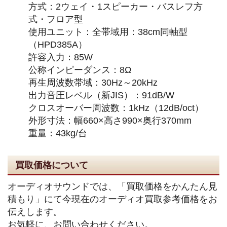
方式：2ウェイ・1スピーカー・バスレフ方
式・フロア型
使用ユニット：全帯域用：38cm同軸型
（HPD385A）
許容入力：85W
公称インピーダンス：8Ω
再生周波数帯域：30Hz～20kHz
出力音圧レベル（新JIS）：91dB/W
クロスオーバー周波数：1kHz（12dB/oct）
外形寸法：幅660×高さ990×奥行370mm
重量：43kg/台
買取価格について
オーディオサウンドでは、「買取価格をかんたん見
積もり」にて今現在のオーディオ買取参考価格をお
伝えします。
お気軽に、お問い合わせください。