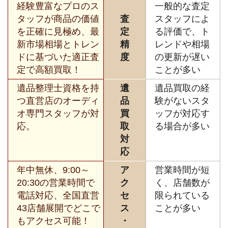
経験豊富なプロのス
一般的な査定
タッフが商品の価値
査
スタッフによ
を正確に見極め、最
定
る評価で、ト
新市場相場とトレン
精
レンドや相場
ドに基づいた適正査
度
の更新が遅い
定で高額買取！
ことが多い
遺品整理士資格を持
遺
遺品買取の経
つ直営店のオーディ
品
験がないスタ
オ専門スタッフが対
買
ッフが対応す
応。
取
る場合が多い
対
応
年中無休、9:00～
ア
営業時間が短
20:30の営業時間で
ク
く、店舗数が
電話対応、全国直営
セ
限られている
43店舗展開でどこで
ス
ことが多い
もアクセス可能！
・