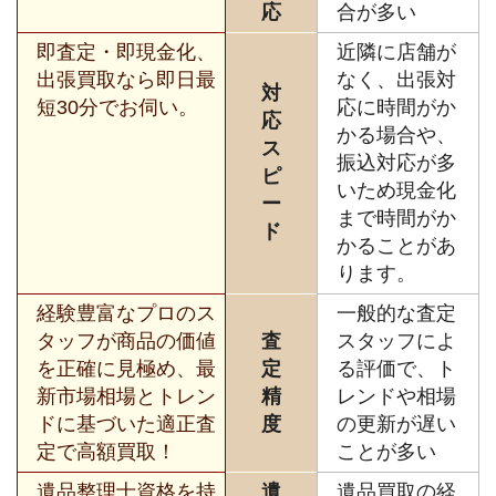
応
合が多い
即査定・即現金化、
近隣に店舗が
出張買取なら即日最
なく、出張対
対
短30分でお伺い。
応に時間がか
応
かる場合や、
ス
振込対応が多
ピ
いため現金化
ー
まで時間がか
ド
かることがあ
ります。
経験豊富なプロのス
一般的な査定
タッフが商品の価値
査
スタッフによ
を正確に見極め、最
定
る評価で、ト
新市場相場とトレン
精
レンドや相場
ドに基づいた適正査
度
の更新が遅い
定で高額買取！
ことが多い
遺品整理士資格を持
遺
遺品買取の経