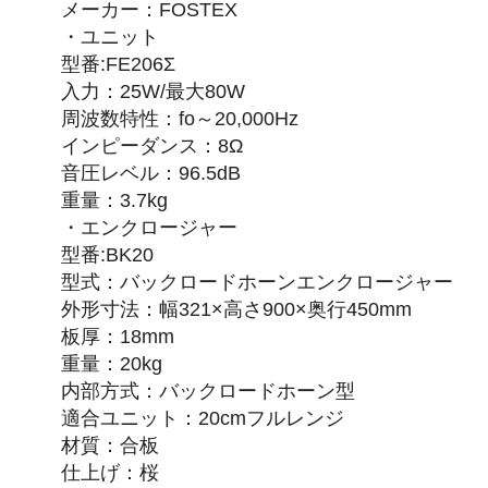
メーカー：FOSTEX
・ユニット
型番:FE206Σ
入力：25W/最大80W
周波数特性：fo～20,000Hz
インピーダンス：8Ω
音圧レベル：96.5dB
重量：3.7kg
・エンクロージャー
型番:BK20
型式：バックロードホーンエンクロージャー
外形寸法：幅321×高さ900×奥行450mm
板厚：18mm
重量：20kg
内部方式：バックロードホーン型
適合ユニット：20cmフルレンジ
材質：合板
仕上げ：桜