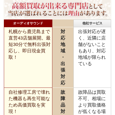
オーディオサウンド
他社サービス
札幌から鹿児島まで
対
出張対応が遅
直営43店舗展開。最
応
く、近隣に店
短30分で無料出張対
地
舗がないこと
応し、即日現金買
域
もあり、対応
取！
・
地域が限られ
出
ている
張
対
応
自社修理工房で壊れ
故
故障品は買取
た機器も再生可能な
障
不可、相場に
ため高価買取を実
品
より買取価格
現！
対
が低くなる場