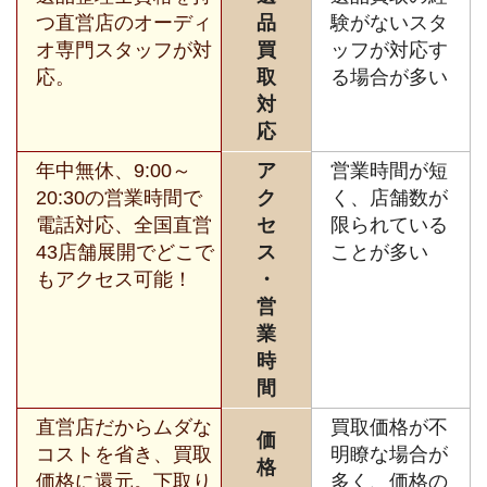
つ直営店のオーディ
品
験がないスタ
オ専門スタッフが対
買
ッフが対応す
応。
取
る場合が多い
対
応
年中無休、9:00～
ア
営業時間が短
20:30の営業時間で
ク
く、店舗数が
電話対応、全国直営
セ
限られている
43店舗展開でどこで
ス
ことが多い
もアクセス可能！
・
営
業
時
間
直営店だからムダな
買取価格が不
価
コストを省き、買取
明瞭な場合が
格
価格に還元。下取り
多く、価格の