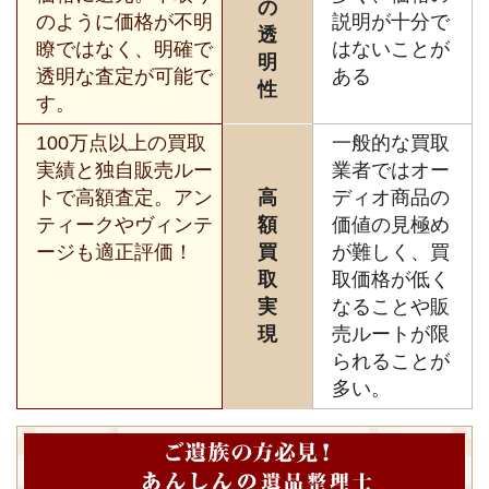
の
のように価格が不明
説明が十分で
透
瞭ではなく、明確で
はないことが
明
透明な査定が可能で
ある
性
す。
100万点以上の買取
一般的な買取
実績と独自販売ルー
業者ではオー
トで高額査定。アン
高
ディオ商品の
ティークやヴィンテ
額
価値の見極め
ージも適正評価！
買
が難しく、買
取
取価格が低く
実
なることや販
現
売ルートが限
られることが
多い。