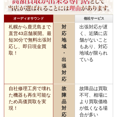
オーディオサウンド
他社サービス
札幌から鹿児島まで
対
出張対応が遅
直営43店舗展開。最
応
く、近隣に店
短30分で無料出張対
地
舗がないこと
応し、即日現金買
域
もあり、対応
取！
・
地域が限られ
出
ている
張
対
応
自社修理工房で壊れ
故
故障品は買取
た機器も再生可能な
障
不可、相場に
ため高価買取を実
品
より買取価格
現！
対
が低くなる場
応
合が多い