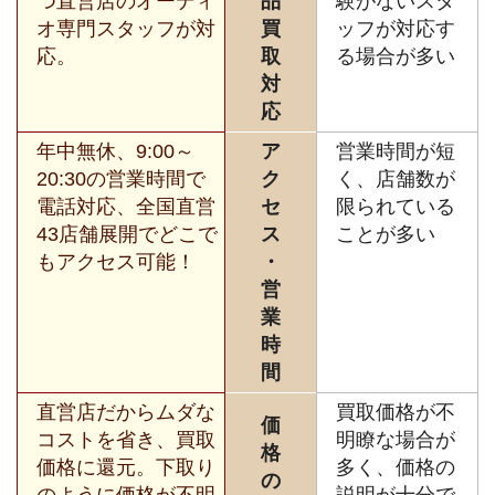
つ直営店のオーディ
品
験がないスタ
オ専門スタッフが対
買
ッフが対応す
応。
取
る場合が多い
対
応
年中無休、9:00～
ア
営業時間が短
20:30の営業時間で
ク
く、店舗数が
電話対応、全国直営
セ
限られている
43店舗展開でどこで
ス
ことが多い
もアクセス可能！
・
営
業
時
間
直営店だからムダな
買取価格が不
価
コストを省き、買取
明瞭な場合が
格
価格に還元。下取り
多く、価格の
の
のように価格が不明
説明が十分で