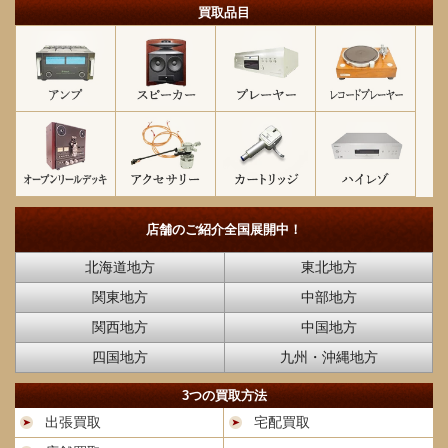
買取品目
店舗のご紹介
全国展開中！
北海道地方
東北地方
関東地方
中部地方
関西地方
中国地方
四国地方
九州・沖縄地方
3つの買取方法
出張買取
宅配買取