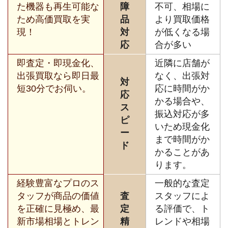
た機器も再生可能な
障
不可、相場に
ため高価買取を実
品
より買取価格
現！
対
が低くなる場
応
合が多い
即査定・即現金化、
近隣に店舗が
出張買取なら即日最
なく、出張対
対
短30分でお伺い。
応に時間がか
応
かる場合や、
ス
振込対応が多
ピ
いため現金化
ー
まで時間がか
ド
かることがあ
ります。
経験豊富なプロのス
一般的な査定
タッフが商品の価値
査
スタッフによ
を正確に見極め、最
定
る評価で、ト
新市場相場とトレン
精
レンドや相場