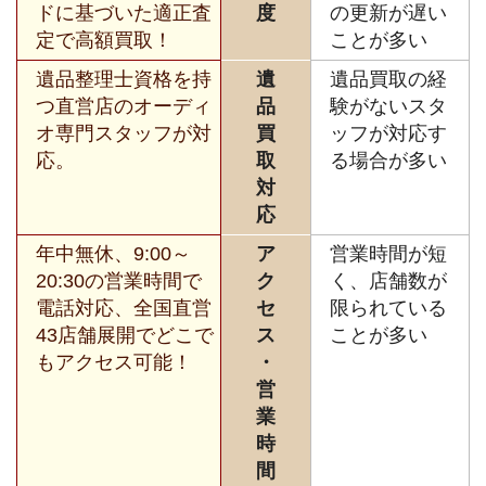
ドに基づいた適正査
度
の更新が遅い
定で高額買取！
ことが多い
遺品整理士資格を持
遺
遺品買取の経
つ直営店のオーディ
品
験がないスタ
オ専門スタッフが対
買
ッフが対応す
応。
取
る場合が多い
対
応
年中無休、9:00～
ア
営業時間が短
20:30の営業時間で
ク
く、店舗数が
電話対応、全国直営
セ
限られている
43店舗展開でどこで
ス
ことが多い
もアクセス可能！
・
営
業
時
間