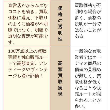
直営店だからムダな
買取価格が不
価
コストを省き、買取
明瞭な場合が
格
価格に還元。下取り
多く、価格の
の
のように価格が不明
説明が十分で
透
瞭ではなく、明確で
はないことが
明
透明な査定が可能で
ある
性
す。
100万点以上の買取
一般的な買取
実績と独自販売ルー
業者ではオー
トで高額査定。アン
高
ディオ商品の
ティークやヴィンテ
額
価値の見極め
ージも適正評価！
買
が難しく、買
取
取価格が低く
実
なることや販
現
売ルートが限
られることが
多い。