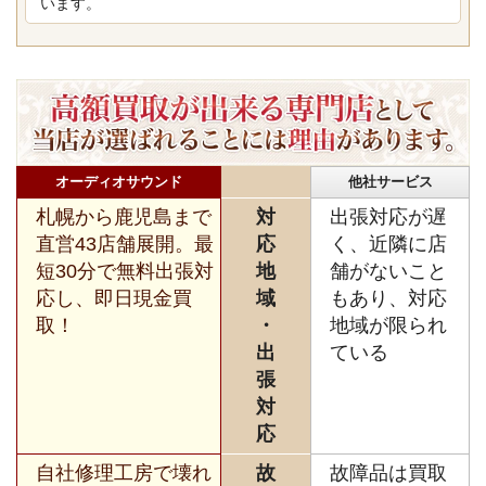
います。
オーディオサウンド
他社サービス
札幌から鹿児島まで
対
出張対応が遅
直営43店舗展開。最
応
く、近隣に店
短30分で無料出張対
地
舗がないこと
応し、即日現金買
域
もあり、対応
取！
・
地域が限られ
出
ている
張
対
応
自社修理工房で壊れ
故
故障品は買取