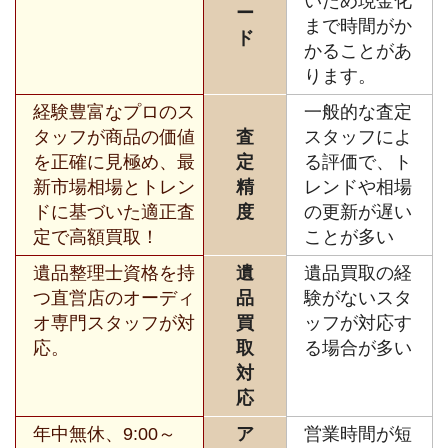
いため現金化
ー
まで時間がか
ド
かることがあ
ります。
経験豊富なプロのス
一般的な査定
タッフが商品の価値
査
スタッフによ
を正確に見極め、最
定
る評価で、ト
新市場相場とトレン
精
レンドや相場
ドに基づいた適正査
度
の更新が遅い
定で高額買取！
ことが多い
遺品整理士資格を持
遺
遺品買取の経
つ直営店のオーディ
品
験がないスタ
オ専門スタッフが対
買
ッフが対応す
応。
取
る場合が多い
対
応
年中無休、9:00～
ア
営業時間が短