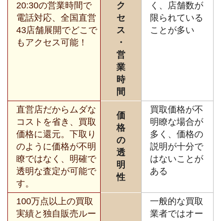
20:30の営業時間で
ク
く、店舗数が
電話対応、全国直営
セ
限られている
43店舗展開でどこで
ス
ことが多い
もアクセス可能！
・
営
業
時
間
直営店だからムダな
買取価格が不
価
コストを省き、買取
明瞭な場合が
格
価格に還元。下取り
多く、価格の
の
のように価格が不明
説明が十分で
透
瞭ではなく、明確で
はないことが
明
透明な査定が可能で
ある
性
す。
100万点以上の買取
一般的な買取
実績と独自販売ルー
業者ではオー