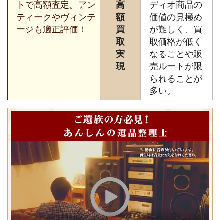
トで高額査定。アン
高
ディオ商品の
ティークやヴィンテ
額
価値の見極め
ージも適正評価！
買
が難しく、買
取
取価格が低く
実
なることや販
現
売ルートが限
られることが
多い。