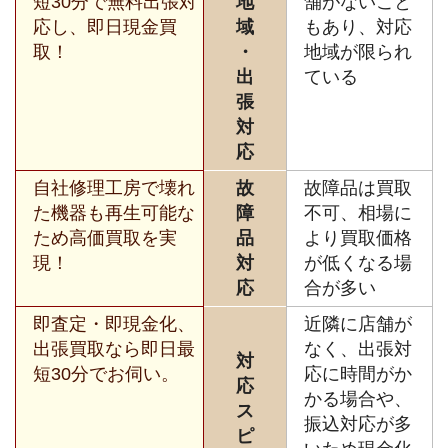
短30分で無料出張対
地
舗がないこと
応し、即日現金買
域
もあり、対応
取！
・
地域が限られ
出
ている
張
対
応
自社修理工房で壊れ
故
故障品は買取
た機器も再生可能な
障
不可、相場に
ため高価買取を実
品
より買取価格
現！
対
が低くなる場
応
合が多い
即査定・即現金化、
近隣に店舗が
出張買取なら即日最
なく、出張対
対
短30分でお伺い。
応に時間がか
応
かる場合や、
ス
振込対応が多
ピ