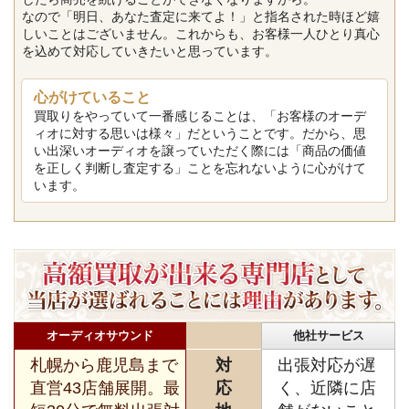
なので「明日、あなた査定に来てよ！」と指名された時ほど嬉
しいことはございません。これからも、お客様一人ひとり真心
を込めて対応していきたいと思っています。
心がけていること
買取りをやっていて一番感じることは、「お客様のオーデ
ィオに対する思いは様々」だということです。だから、思
い出深いオーディオを譲っていただく際には「商品の価値
を正しく判断し査定する」ことを忘れないように心がけて
います。
オーディオサウンド
他社サービス
札幌から鹿児島まで
対
出張対応が遅
直営43店舗展開。最
応
く、近隣に店