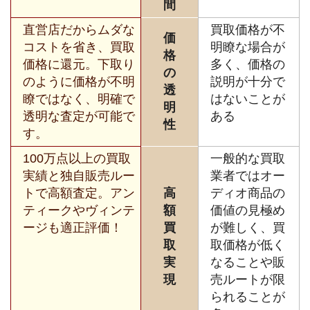
間
直営店だからムダな
買取価格が不
価
コストを省き、買取
明瞭な場合が
格
価格に還元。下取り
多く、価格の
の
のように価格が不明
説明が十分で
透
瞭ではなく、明確で
はないことが
明
透明な査定が可能で
ある
性
す。
100万点以上の買取
一般的な買取
実績と独自販売ルー
業者ではオー
トで高額査定。アン
高
ディオ商品の
ティークやヴィンテ
額
価値の見極め
ージも適正評価！
買
が難しく、買
取
取価格が低く
実
なることや販
現
売ルートが限
られることが