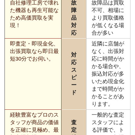
自社修理工房で壊れ
故
故障品は買取
た機器も再生可能な
障
不可、相場に
ため高価買取を実
品
より買取価格
現！
対
が低くなる場
応
合が多い
即査定・即現金化、
近隣に店舗が
出張買取なら即日最
なく、出張対
対
短30分でお伺い。
応に時間がか
応
かる場合や、
ス
振込対応が多
ピ
いため現金化
ー
まで時間がか
ド
かることがあ
ります。
経験豊富なプロのス
一般的な査定
タッフが商品の価値
査
スタッフによ
を正確に見極め、最
定
る評価で、ト