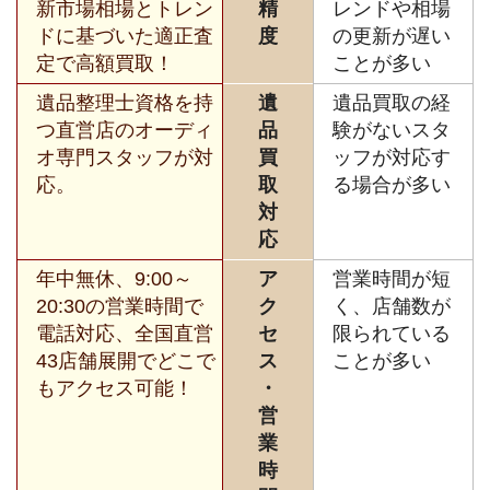
新市場相場とトレン
精
レンドや相場
ドに基づいた適正査
度
の更新が遅い
定で高額買取！
ことが多い
遺品整理士資格を持
遺
遺品買取の経
つ直営店のオーディ
品
験がないスタ
オ専門スタッフが対
買
ッフが対応す
応。
取
る場合が多い
対
応
年中無休、9:00～
ア
営業時間が短
20:30の営業時間で
ク
く、店舗数が
電話対応、全国直営
セ
限られている
43店舗展開でどこで
ス
ことが多い
もアクセス可能！
・
営
業
時