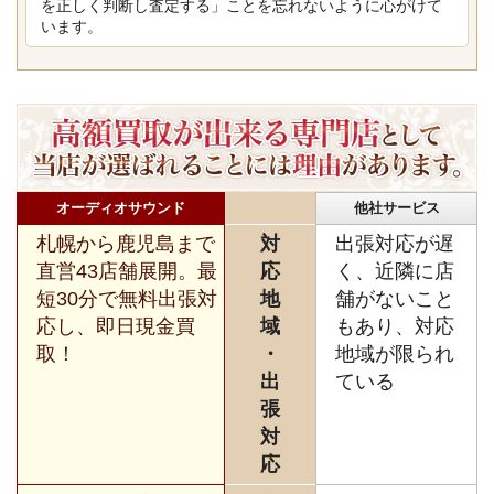
を正しく判断し査定する」ことを忘れないように心がけて
います。
オーディオサウンド
他社サービス
札幌から鹿児島まで
対
出張対応が遅
直営43店舗展開。最
応
く、近隣に店
短30分で無料出張対
地
舗がないこと
応し、即日現金買
域
もあり、対応
取！
・
地域が限られ
出
ている
張
対
応