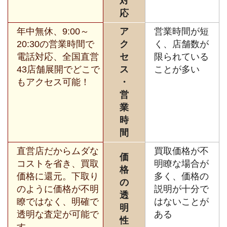
対
応
年中無休、9:00～
ア
営業時間が短
20:30の営業時間で
ク
く、店舗数が
電話対応、全国直営
セ
限られている
43店舗展開でどこで
ス
ことが多い
もアクセス可能！
・
営
業
時
間
直営店だからムダな
買取価格が不
価
コストを省き、買取
明瞭な場合が
格
価格に還元。下取り
多く、価格の
の
のように価格が不明
説明が十分で
透
瞭ではなく、明確で
はないことが
明
透明な査定が可能で
ある
性
す。