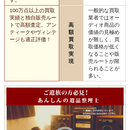
100万点以上の買取
一般的な買取
実績と独自販売ルー
業者ではオー
トで高額査定。アン
高
ディオ商品の
ティークやヴィンテ
額
価値の見極め
ージも適正評価！
買
が難しく、買
取
取価格が低く
実
なることや販
現
売ルートが限
られることが
多い。