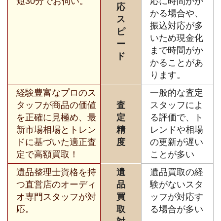
短30分でお伺い。
応に時間がか
応
かる場合や、
ス
振込対応が多
ピ
いため現金化
ー
まで時間がか
ド
かることがあ
ります。
経験豊富なプロのス
一般的な査定
タッフが商品の価値
査
スタッフによ
を正確に見極め、最
定
る評価で、ト
新市場相場とトレン
精
レンドや相場
ドに基づいた適正査
度
の更新が遅い
定で高額買取！
ことが多い
遺品整理士資格を持
遺
遺品買取の経
つ直営店のオーディ
品
験がないスタ
オ専門スタッフが対
買
ッフが対応す
応。
取
る場合が多い