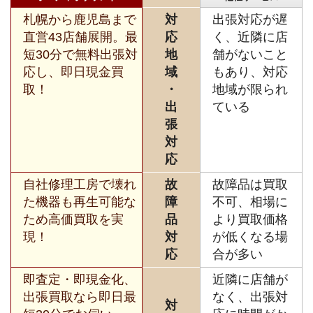
札幌から鹿児島まで
対
出張対応が遅
直営43店舗展開。最
応
く、近隣に店
短30分で無料出張対
地
舗がないこと
応し、即日現金買
域
もあり、対応
取！
・
地域が限られ
出
ている
張
対
応
自社修理工房で壊れ
故
故障品は買取
た機器も再生可能な
障
不可、相場に
ため高価買取を実
品
より買取価格
現！
対
が低くなる場
応
合が多い
即査定・即現金化、
近隣に店舗が
出張買取なら即日最
なく、出張対
対