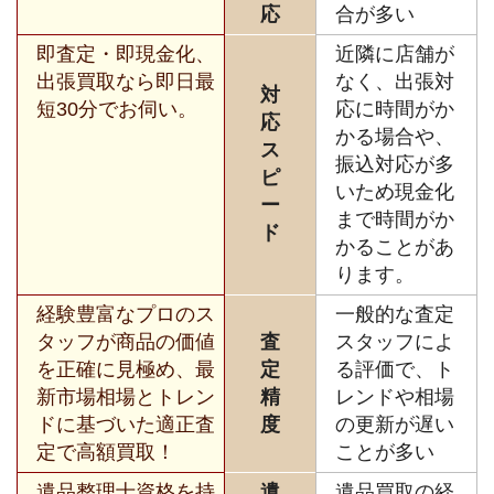
応
合が多い
即査定・即現金化、
近隣に店舗が
出張買取なら即日最
なく、出張対
対
短30分でお伺い。
応に時間がか
応
かる場合や、
ス
振込対応が多
ピ
いため現金化
ー
まで時間がか
ド
かることがあ
ります。
経験豊富なプロのス
一般的な査定
タッフが商品の価値
査
スタッフによ
を正確に見極め、最
定
る評価で、ト
新市場相場とトレン
精
レンドや相場
ドに基づいた適正査
度
の更新が遅い
定で高額買取！
ことが多い
遺品整理士資格を持
遺
遺品買取の経