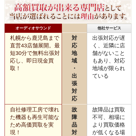
オーディオサウンド
他社サービス
札幌から鹿児島まで
対
出張対応が遅
直営43店舗展開。最
応
く、近隣に店
短30分で無料出張対
地
舗がないこと
応し、即日現金買
域
もあり、対応
取！
・
地域が限られ
出
ている
張
対
応
自社修理工房で壊れ
故
故障品は買取
た機器も再生可能な
障
不可、相場に
ため高価買取を実
品
より買取価格
現！
対
が低くなる場