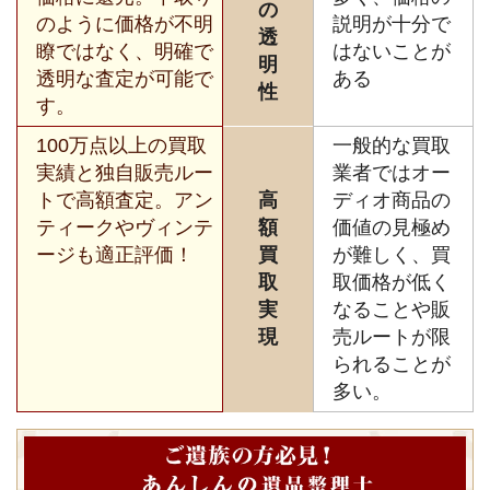
の
のように価格が不明
説明が十分で
透
瞭ではなく、明確で
はないことが
明
透明な査定が可能で
ある
性
す。
100万点以上の買取
一般的な買取
実績と独自販売ルー
業者ではオー
トで高額査定。アン
高
ディオ商品の
ティークやヴィンテ
額
価値の見極め
ージも適正評価！
買
が難しく、買
取
取価格が低く
実
なることや販
現
売ルートが限
られることが
多い。