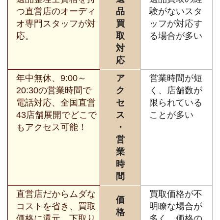
つ直営店のオーディ
品
験がないスタ
オ専門スタッフが対
買
ッフが対応す
応。
取
る場合が多い
対
応
年中無休、9:00～
ア
営業時間が短
20:30の営業時間で
ク
く、店舗数が
電話対応、全国直営
セ
限られている
43店舗展開でどこで
ス
ことが多い
もアクセス可能！
・
営
業
時
間
直営店だからムダな
買取価格が不
価
コストを省き、買取
明瞭な場合が
格
価格に還元。下取り
多く、価格の