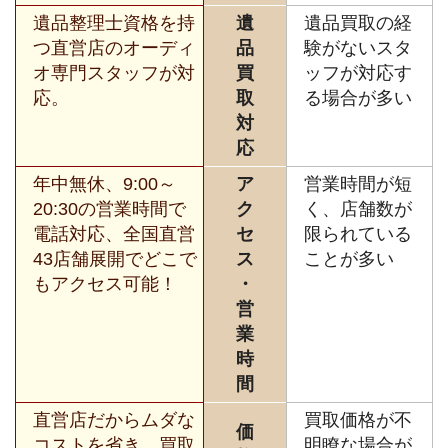
遺品整理士資格を持
遺
遺品買取の経
つ直営店のオーディ
品
験がないスタ
オ専門スタッフが対
買
ッフが対応す
応。
取
る場合が多い
対
応
年中無休、9:00～
ア
営業時間が短
20:30の営業時間で
ク
く、店舗数が
電話対応、全国直営
セ
限られている
43店舗展開でどこで
ス
ことが多い
もアクセス可能！
・
営
業
時
間
直営店だからムダな
買取価格が不
価
コストを省き、買取
明瞭な場合が