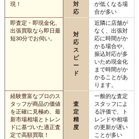
現！
対
が低くなる場
応
合が多い
即査定・即現金化、
近隣に店舗が
出張買取なら即日最
なく、出張対
対
短30分でお伺い。
応に時間がか
応
かる場合や、
ス
振込対応が多
ピ
いため現金化
ー
まで時間がか
ド
かることがあ
ります。
経験豊富なプロのス
一般的な査定
タッフが商品の価値
査
スタッフによ
を正確に見極め、最
定
る評価で、ト
新市場相場とトレン
精
レンドや相場
ドに基づいた適正査
度
の更新が遅い
定で高額買取！
ことが多い