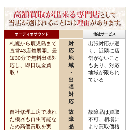
オーディオサウンド
他社サービス
札幌から鹿児島まで
対
出張対応が遅
直営43店舗展開。最
応
く、近隣に店
短30分で無料出張対
地
舗がないこと
応し、即日現金買
域
もあり、対応
取！
・
地域が限られ
出
ている
張
対
応
自社修理工房で壊れ
故
故障品は買取
た機器も再生可能な
障
不可、相場に
ため高価買取を実
品
より買取価格