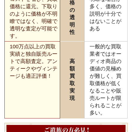
格
価格に還元。下取り
多く、価格の
の
のように価格が不明
説明が十分で
透
瞭ではなく、明確で
はないことが
明
透明な査定が可能で
ある
性
す。
100万点以上の買取
一般的な買取
実績と独自販売ルー
業者ではオー
トで高額査定。アン
高
ディオ商品の
ティークやヴィンテ
額
価値の見極め
ージも適正評価！
買
が難しく、買
取
取価格が低く
実
なることや販
現
売ルートが限
られることが
多い。