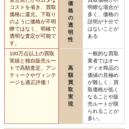
価
コストを省き、買取
明瞭な場合が
格
価格に還元。下取り
多く、価格の
の
のように価格が不明
説明が十分で
透
瞭ではなく、明確で
はないことが
明
透明な査定が可能で
ある
性
す。
100万点以上の買取
一般的な買取
実績と独自販売ルー
業者ではオー
トで高額査定。アン
高
ディオ商品の
ティークやヴィンテ
額
価値の見極め
ージも適正評価！
買
が難しく、買
取
取価格が低く
実
なることや販
現
売ルートが限
られることが
多い。