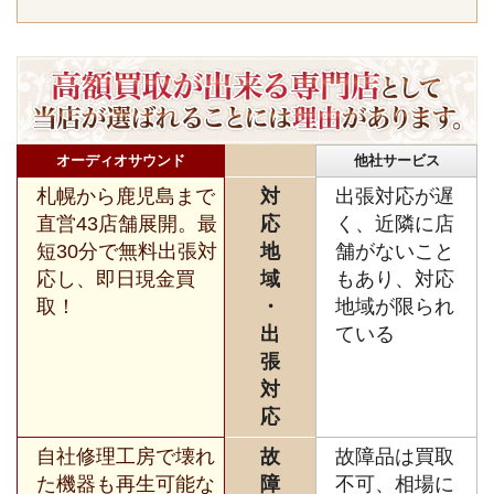
オーディオサウンド
他社サービス
札幌から鹿児島まで
対
出張対応が遅
直営43店舗展開。最
応
く、近隣に店
短30分で無料出張対
地
舗がないこと
応し、即日現金買
域
もあり、対応
取！
・
地域が限られ
出
ている
張
対
応
自社修理工房で壊れ
故
故障品は買取
た機器も再生可能な
障
不可、相場に