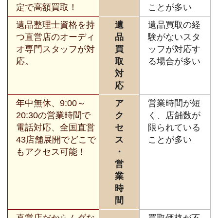
定で高額買取！
ことが多い
遺品整理士資格を持
遺
遺品買取の経
つ直営店のオーディ
品
験がないスタ
オ専門スタッフが対
買
ッフが対応す
応。
取
る場合が多い
対
応
年中無休、9:00～
ア
営業時間が短
20:30の営業時間で
ク
く、店舗数が
電話対応、全国直営
セ
限られている
43店舗展開でどこで
ス
ことが多い
もアクセス可能！
・
営
業
時
間
直営店だからムダな
買取価格が不