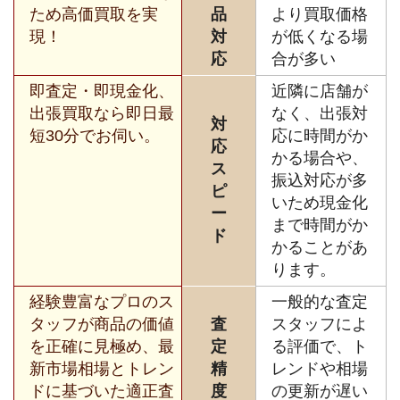
ため高価買取を実
品
より買取価格
現！
対
が低くなる場
応
合が多い
即査定・即現金化、
近隣に店舗が
出張買取なら即日最
なく、出張対
対
短30分でお伺い。
応に時間がか
応
かる場合や、
ス
振込対応が多
ピ
いため現金化
ー
まで時間がか
ド
かることがあ
ります。
経験豊富なプロのス
一般的な査定
タッフが商品の価値
査
スタッフによ
を正確に見極め、最
定
る評価で、ト
新市場相場とトレン
精
レンドや相場
ドに基づいた適正査
度
の更新が遅い