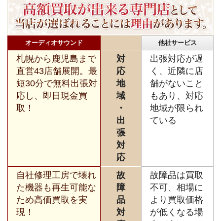
オーディオサウンド
他社サービス
札幌から鹿児島まで
対
出張対応が遅
直営43店舗展開。最
応
く、近隣に店
短30分で無料出張対
地
舗がないこと
応し、即日現金買
域
もあり、対応
取！
・
地域が限られ
出
ている
張
対
応
自社修理工房で壊れ
故
故障品は買取
た機器も再生可能な
障
不可、相場に
ため高価買取を実
品
より買取価格
現！
対
が低くなる場