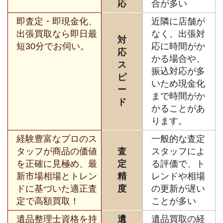
応
合が多い
即査定・即現金化、
近隣に店舗が
出張買取なら即日最
なく、出張対
対
短30分でお伺い。
応に時間がか
応
かる場合や、
ス
振込対応が多
ピ
いため現金化
ー
まで時間がか
ド
かることがあ
ります。
経験豊富なプロのス
一般的な査定
タッフが商品の価値
査
スタッフによ
を正確に見極め、最
定
る評価で、ト
新市場相場とトレン
精
レンドや相場
ドに基づいた適正査
度
の更新が遅い
定で高額買取！
ことが多い
遺品整理士資格を持
遺
遺品買取の経