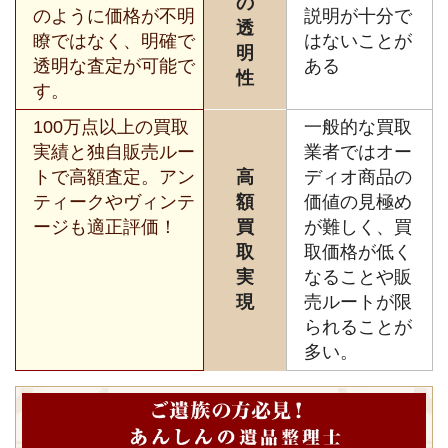
の
のように価格が不明
説明が十分で
透
瞭ではなく、明確で
はないことが
明
透明な査定が可能で
ある
性
す。
100万点以上の買取
一般的な買取
実績と独自販売ルー
業者ではオー
トで高額査定。アン
高
ディオ商品の
ティークやヴィンテ
額
価値の見極め
ージも適正評価！
買
が難しく、買
取
取価格が低く
実
なることや販
現
売ルートが限
られることが
多い。