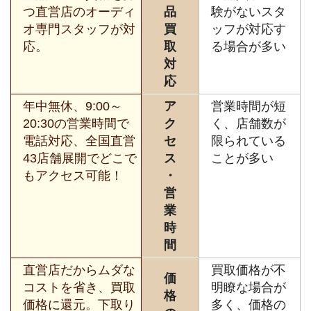
つ直営店のオーディ
品
験がないスタ
オ専門スタッフが対
買
ッフが対応す
応。
取
る場合が多い
対
応
年中無休、9:00～
ア
営業時間が短
20:30の営業時間で
ク
く、店舗数が
電話対応、全国直営
セ
限られている
43店舗展開でどこで
ス
ことが多い
もアクセス可能！
・
営
業
時
間
直営店だからムダな
買取価格が不
価
コストを省き、買取
明瞭な場合が
格
価格に還元。下取り
多く、価格の