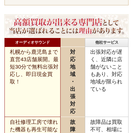
オーディオサウンド
他社サービス
札幌から鹿児島まで
対
出張対応が遅
直営43店舗展開。最
応
く、近隣に店
短30分で無料出張対
地
舗がないこと
応し、即日現金買
域
もあり、対応
取！
・
地域が限られ
出
ている
張
対
応
自社修理工房で壊れ
故
故障品は買取
た機器も再生可能な
障
不可、相場に