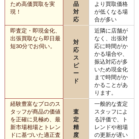
ため高価買取を実
品
より買取価格
現！
対
が低くなる場
応
合が多い
即査定・即現金化、
近隣に店舗が
出張買取なら即日最
なく、出張対
対
短30分でお伺い。
応に時間がか
応
かる場合や、
ス
振込対応が多
ピ
いため現金化
ー
まで時間がか
ド
かることがあ
ります。
経験豊富なプロのス
一般的な査定
タッフが商品の価値
査
スタッフによ
を正確に見極め、最
定
る評価で、ト
新市場相場とトレン
精
レンドや相場
ドに基づいた適正査
度
の更新が遅い