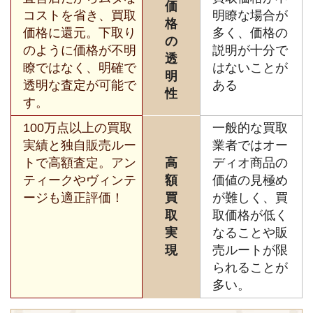
価
コストを省き、買取
明瞭な場合が
格
価格に還元。下取り
多く、価格の
の
のように価格が不明
説明が十分で
透
瞭ではなく、明確で
はないことが
明
透明な査定が可能で
ある
性
す。
100万点以上の買取
一般的な買取
実績と独自販売ルー
業者ではオー
トで高額査定。アン
高
ディオ商品の
ティークやヴィンテ
額
価値の見極め
ージも適正評価！
買
が難しく、買
取
取価格が低く
実
なることや販
現
売ルートが限
られることが
多い。