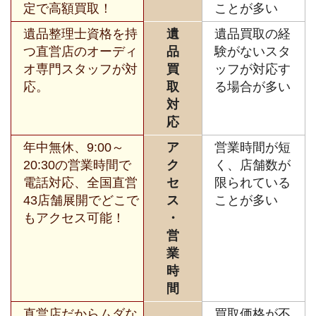
定で高額買取！
ことが多い
遺品整理士資格を持
遺
遺品買取の経
つ直営店のオーディ
品
験がないスタ
オ専門スタッフが対
買
ッフが対応す
応。
取
る場合が多い
対
応
年中無休、9:00～
ア
営業時間が短
20:30の営業時間で
ク
く、店舗数が
電話対応、全国直営
セ
限られている
43店舗展開でどこで
ス
ことが多い
もアクセス可能！
・
営
業
時
間
直営店だからムダな
買取価格が不