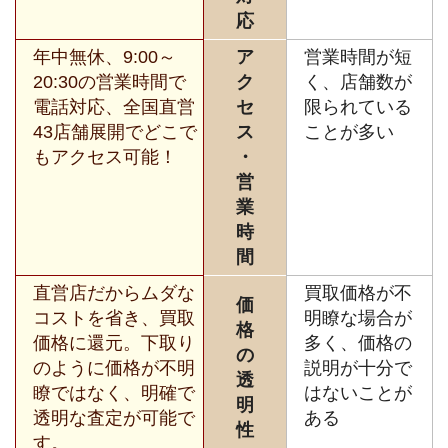
応
年中無休、9:00～
ア
営業時間が短
20:30の営業時間で
ク
く、店舗数が
電話対応、全国直営
セ
限られている
43店舗展開でどこで
ス
ことが多い
もアクセス可能！
・
営
業
時
間
直営店だからムダな
買取価格が不
価
コストを省き、買取
明瞭な場合が
格
価格に還元。下取り
多く、価格の
の
のように価格が不明
説明が十分で
透
瞭ではなく、明確で
はないことが
明
透明な査定が可能で
ある
性
す。