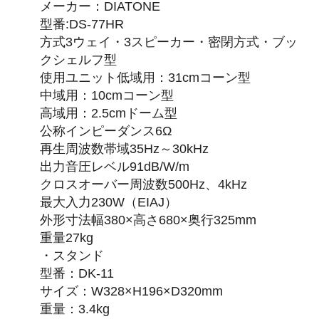
メーカー：DIATONE
型番:DS-77HR
方式3ウェイ・3スピーカー・密閉方式・ブッ
クシェルフ型
使用ユニット低域用：31cmコーン型
中域用：10cmコーン型
高域用：2.5cmドーム型
公称インピーダンス6Ω
再生周波数帯域35Hz～30kHz
出力音圧レベル91dB/W/m
クロスオーバー周波数500Hz、4kHz
最大入力230W（EIAJ）
外形寸法幅380×高さ680×奥行325mm
重量27kg
・スタンド
型番：DK-11
サイズ：W328×H196×D320mm
重量：3.4kg