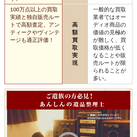
100万点以上の買取
一般的な買取
実績と独自販売ルー
業者ではオー
トで高額査定。アン
高
ディオ商品の
ティークやヴィンテ
額
価値の見極め
ージも適正評価！
買
が難しく、買
取
取価格が低く
実
なることや販
現
売ルートが限
られることが
多い。