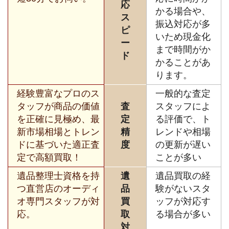
応
かる場合や、
ス
振込対応が多
ピ
いため現金化
ー
まで時間がか
ド
かることがあ
ります。
経験豊富なプロのス
一般的な査定
タッフが商品の価値
査
スタッフによ
を正確に見極め、最
定
る評価で、ト
新市場相場とトレン
精
レンドや相場
ドに基づいた適正査
度
の更新が遅い
定で高額買取！
ことが多い
遺品整理士資格を持
遺
遺品買取の経
つ直営店のオーディ
品
験がないスタ
オ専門スタッフが対
買
ッフが対応す
応。
取
る場合が多い
対