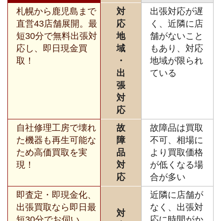
札幌から鹿児島まで
対
出張対応が遅
直営43店舗展開。最
応
く、近隣に店
短30分で無料出張対
地
舗がないこと
応し、即日現金買
域
もあり、対応
取！
・
地域が限られ
出
ている
張
対
応
自社修理工房で壊れ
故
故障品は買取
た機器も再生可能な
障
不可、相場に
ため高価買取を実
品
より買取価格
現！
対
が低くなる場
応
合が多い
即査定・即現金化、
近隣に店舗が
出張買取なら即日最
なく、出張対
対
短30分でお伺い。
応に時間がか