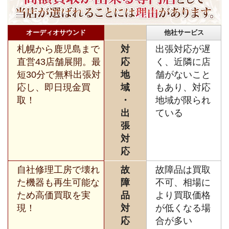
オーディオサウンド
他社サービス
札幌から鹿児島まで
対
出張対応が遅
直営43店舗展開。最
応
く、近隣に店
短30分で無料出張対
地
舗がないこと
応し、即日現金買
域
もあり、対応
取！
・
地域が限られ
出
ている
張
対
応
自社修理工房で壊れ
故
故障品は買取
た機器も再生可能な
障
不可、相場に
ため高価買取を実
品
より買取価格
現！
対
が低くなる場
応
合が多い