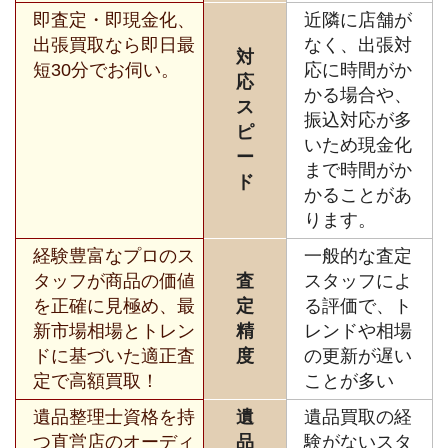
即査定・即現金化、
近隣に店舗が
出張買取なら即日最
なく、出張対
対
短30分でお伺い。
応に時間がか
応
かる場合や、
ス
振込対応が多
ピ
いため現金化
ー
まで時間がか
ド
かることがあ
ります。
経験豊富なプロのス
一般的な査定
タッフが商品の価値
査
スタッフによ
を正確に見極め、最
定
る評価で、ト
新市場相場とトレン
精
レンドや相場
ドに基づいた適正査
度
の更新が遅い
定で高額買取！
ことが多い
遺品整理士資格を持
遺
遺品買取の経
つ直営店のオーディ
品
験がないスタ