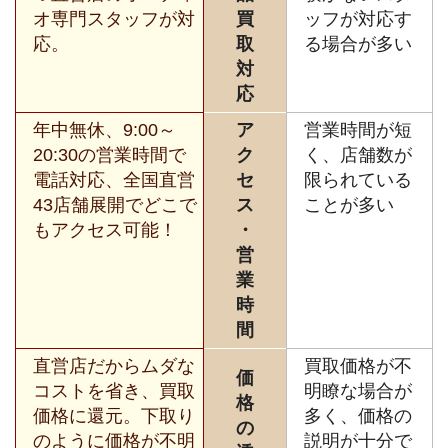
オ専門スタッフが対
買
ッフが対応す
応。
取
る場合が多い
対
応
年中無休、9:00～
ア
営業時間が短
20:30の営業時間で
ク
く、店舗数が
電話対応、全国直営
セ
限られている
43店舗展開でどこで
ス
ことが多い
もアクセス可能！
・
営
業
時
間
直営店だからムダな
買取価格が不
価
コストを省き、買取
明瞭な場合が
格
価格に還元。下取り
多く、価格の
の
のように価格が不明
説明が十分で