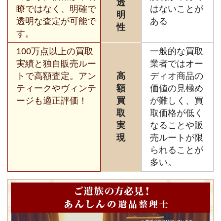
透
瞭ではなく、明確で
はないことが
明
透明な査定が可能で
ある
性
す。
100万点以上の買取
一般的な買取
実績と独自販売ルー
業者ではオー
トで高額査定。アン
高
ディオ商品の
ティークやヴィンテ
額
価値の見極め
ージも適正評価！
買
が難しく、買
取
取価格が低く
実
なることや販
現
売ルートが限
られることが
多い。