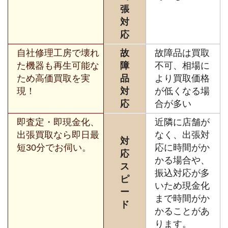
張
対
応
自社修理工房で壊れ
故
故障品は買取
た機器も再生可能な
障
不可、相場に
ため高価買取を実
品
より買取価格
現！
対
が低くなる場
応
合が多い
即査定・即現金化、
近隣に店舗が
出張買取なら即日最
なく、出張対
対
短30分でお伺い。
応に時間がか
応
かる場合や、
ス
振込対応が多
ピ
いため現金化
ー
まで時間がか
ド
かることがあ
ります。