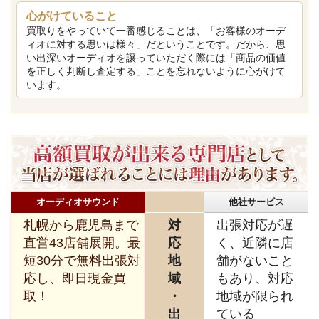
心がけていること
買取りをやっていて一番感じることは、「お客様のオーデ
ィオに対する思いは様々」だということです。だから、思
い出深いオーディオを譲っていただく際には「商品の価値
を正しく判断し査定する」ことを忘れないように心がけて
います。
オーディオサウンド
他社サービス
札幌から鹿児島まで
対
出張対応が遅
直営43店舗展開。最
応
く、近隣に店
短30分で無料出張対
地
舗がないこと
応し、即日現金買
域
もあり、対応
取！
・
地域が限られ
出
ている