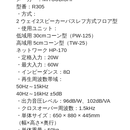
型番：R305
・方式：
2 ウェイ2スピーカーバスレフ方式フロア型
・使用ユニット：
低域用 30cmコーン型（PW-125）
高域用 5cmコーン型（TW-25）
ネットワーク HP-170
・定格入力：20W
・最大入力：60W
・インピーダンス：8Ω
・再生周波数帯域：
50Hz～15kHz
40Hz～16kHz ±5dB
・出力音圧レベル：96dB/W、102dB/VA
・クロスオーバー周波数：1.5kHz
・単体サイズ：650 × 880 × 445mm
（幅×高さ×奥行）
・単体重量：50kg