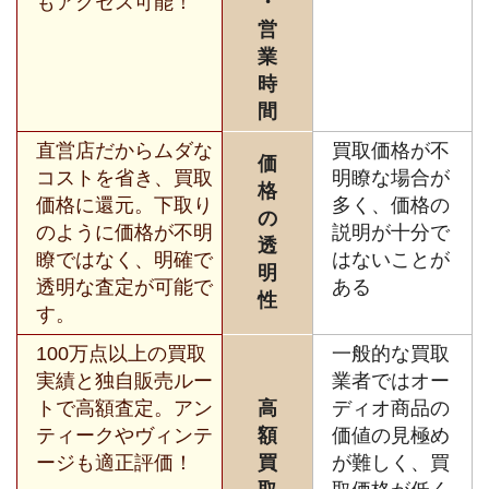
もアクセス可能！
・
営
業
時
間
直営店だからムダな
買取価格が不
価
コストを省き、買取
明瞭な場合が
格
価格に還元。下取り
多く、価格の
の
のように価格が不明
説明が十分で
透
瞭ではなく、明確で
はないことが
明
透明な査定が可能で
ある
性
す。
100万点以上の買取
一般的な買取
実績と独自販売ルー
業者ではオー
トで高額査定。アン
高
ディオ商品の
ティークやヴィンテ
額
価値の見極め
ージも適正評価！
買
が難しく、買