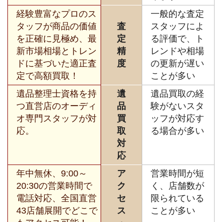
経験豊富なプロのス
一般的な査定
タッフが商品の価値
査
スタッフによ
を正確に見極め、最
定
る評価で、ト
新市場相場とトレン
精
レンドや相場
ドに基づいた適正査
度
の更新が遅い
定で高額買取！
ことが多い
遺品整理士資格を持
遺
遺品買取の経
つ直営店のオーディ
品
験がないスタ
オ専門スタッフが対
買
ッフが対応す
応。
取
る場合が多い
対
応
年中無休、9:00～
ア
営業時間が短
20:30の営業時間で
ク
く、店舗数が
電話対応、全国直営
セ
限られている
43店舗展開でどこで
ス
ことが多い