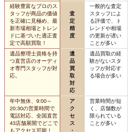
経験豊富なプロのス
一般的な査定
タッフが商品の価値
査
スタッフによ
を正確に見極め、最
定
る評価で、ト
新市場相場とトレン
精
レンドや相場
ドに基づいた適正査
度
の更新が遅い
定で高額買取！
ことが多い
遺品整理士資格を持
遺
遺品買取の経
つ直営店のオーディ
品
験がないスタ
オ専門スタッフが対
買
ッフが対応す
応。
取
る場合が多い
対
応
年中無休、9:00～
ア
営業時間が短
20:30の営業時間で
ク
く、店舗数が
電話対応、全国直営
セ
限られている
43店舗展開でどこで
ス
ことが多い
もアクセス可能！
・