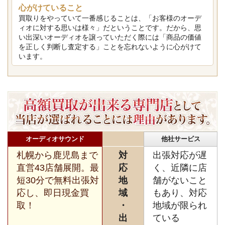
心がけていること
買取りをやっていて一番感じることは、「お客様のオーデ
ィオに対する思いは様々」だということです。だから、思
い出深いオーディオを譲っていただく際には「商品の価値
を正しく判断し査定する」ことを忘れないように心がけて
います。
オーディオサウンド
他社サービス
札幌から鹿児島まで
対
出張対応が遅
直営43店舗展開。最
応
く、近隣に店
短30分で無料出張対
地
舗がないこと
応し、即日現金買
域
もあり、対応
取！
・
地域が限られ
出
ている