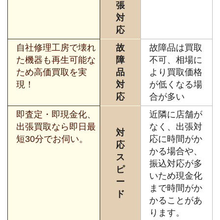
張
対
応
自社修理工房で壊れ
故
故障品は買取
た機器も再生可能な
障
不可、相場に
ため高価買取を実
品
より買取価格
現！
対
が低くなる場
応
合が多い
即査定・即現金化、
近隣に店舗が
出張買取なら即日最
なく、出張対
対
短30分でお伺い。
応に時間がか
応
かる場合や、
ス
振込対応が多
ピ
いため現金化
ー
まで時間がか
ド
かることがあ
ります。