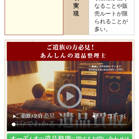
実
なることや販
現
売ルートが限
られることが
多い。