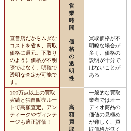
営
業
時
間
直営店だからムダな
買取価格が不
価
コストを省き、買取
明瞭な場合が
格
価格に還元。下取り
多く、価格の
の
のように価格が不明
説明が十分で
透
瞭ではなく、明確で
はないことが
明
透明な査定が可能で
ある
性
す。
100万点以上の買取
一般的な買取
実績と独自販売ルー
業者ではオー
トで高額査定。アン
高
ディオ商品の
ティークやヴィンテ
額
価値の見極め
ージも適正評価！
買
が難しく、買
取
取価格が低く