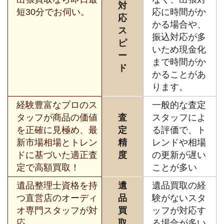
対
短30分でお伺い。
応に時間がか
応
かる場合や、
ス
振込対応が多
ピ
いため現金化
ー
まで時間がか
ド
かることがあ
ります。
経験豊富なプロのス
一般的な査定
タッフが商品の価値
査
スタッフによ
を正確に見極め、最
定
る評価で、ト
新市場相場とトレン
精
レンドや相場
ドに基づいた適正査
度
の更新が遅い
定で高額買取！
ことが多い
遺品整理士資格を持
遺
遺品買取の経
つ直営店のオーディ
品
験がないスタ
オ専門スタッフが対
買
ッフが対応す
応。
取
る場合が多い