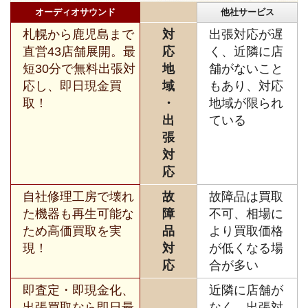
オーディオサウンド
他社サービス
札幌から鹿児島まで
対
出張対応が遅
直営43店舗展開。最
応
く、近隣に店
短30分で無料出張対
地
舗がないこと
応し、即日現金買
域
もあり、対応
取！
・
地域が限られ
出
ている
張
対
応
自社修理工房で壊れ
故
故障品は買取
た機器も再生可能な
障
不可、相場に
ため高価買取を実
品
より買取価格
現！
対
が低くなる場
応
合が多い
即査定・即現金化、
近隣に店舗が
出張買取なら即日最
なく、出張対