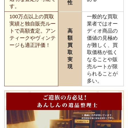
性
す。
100万点以上の買取
一般的な買取
実績と独自販売ルー
業者ではオー
トで高額査定。アン
高
ディオ商品の
ティークやヴィンテ
額
価値の見極め
ージも適正評価！
買
が難しく、買
取
取価格が低く
実
なることや販
現
売ルートが限
られることが
多い。