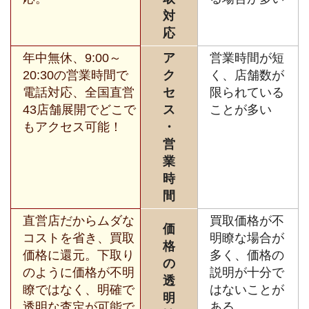
対
応
年中無休、9:00～
ア
営業時間が短
20:30の営業時間で
ク
く、店舗数が
電話対応、全国直営
セ
限られている
43店舗展開でどこで
ス
ことが多い
もアクセス可能！
・
営
業
時
間
直営店だからムダな
買取価格が不
価
コストを省き、買取
明瞭な場合が
格
価格に還元。下取り
多く、価格の
の
のように価格が不明
説明が十分で
透
瞭ではなく、明確で
はないことが
明
透明な査定が可能で
ある