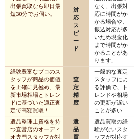
出張買取なら即日最
なく、出張対
対
短30分でお伺い。
応に時間がか
応
かる場合や、
ス
振込対応が多
ピ
いため現金化
ー
まで時間がか
ド
かることがあ
ります。
経験豊富なプロのス
一般的な査定
タッフが商品の価値
査
スタッフによ
を正確に見極め、最
定
る評価で、ト
新市場相場とトレン
精
レンドや相場
ドに基づいた適正査
度
の更新が遅い
定で高額買取！
ことが多い
遺品整理士資格を持
遺
遺品買取の経
つ直営店のオーディ
品
験がないスタ
オ専門スタッフが対
買
ッフが対応す