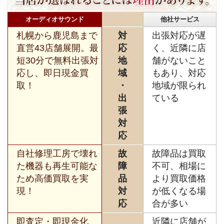
オーディオサウンド
他社サービス
札幌から鹿児島まで
対
出張対応が遅
直営43店舗展開。最
応
く、近隣に店
短30分で無料出張対
地
舗がないこと
応し、即日現金買
域
もあり、対応
取！
・
地域が限られ
出
ている
張
対
応
自社修理工房で壊れ
故
故障品は買取
た機器も再生可能な
障
不可、相場に
ため高価買取を実
品
より買取価格
現！
対
が低くなる場
応
合が多い
即査定・即現金化、
近隣に店舗が