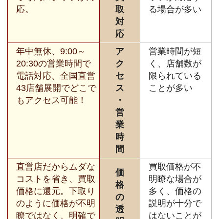
応。
取
る場合が多い
対
応
年中無休、9:00～
ア
営業時間が短
20:30の営業時間で
ク
く、店舗数が
電話対応、全国直営
セ
限られている
43店舗展開でどこで
ス
ことが多い
もアクセス可能！
・
営
業
時
間
直営店だからムダな
買取価格が不
価
コストを省き、買取
明瞭な場合が
格
価格に還元。下取り
多く、価格の
の
のように価格が不明
説明が十分で
透
瞭ではなく、明確で
はないことが