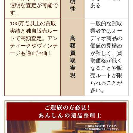
明
透明な査定が可能で
ある
性
す。
100万点以上の買取
一般的な買取
実績と独自販売ルー
業者ではオー
トで高額査定。アン
高
ディオ商品の
ティークやヴィンテ
額
価値の見極め
ージも適正評価！
買
が難しく、買
取
取価格が低く
実
なることや販
現
売ルートが限
られることが
多い。