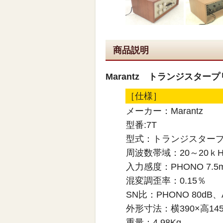
商品説明
Marantz トランジスタ
［仕様］
メーカー：Marantz
型番:7T
型式：トランジスター
周波数帯域：20～20ｋH
入力感度：PHONO 7.5m
混変調歪率：0.15％
SN比：PHONO 80dB、A
外形寸法：横390×高14
重量：4.98Kg